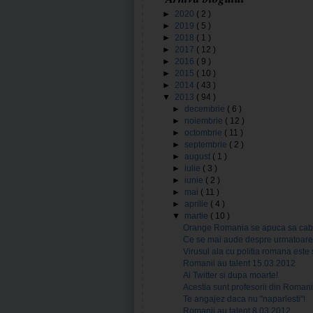
►
2020
( 2 )
►
2019
( 5 )
►
2018
( 1 )
►
2017
( 12 )
►
2016
( 9 )
►
2015
( 10 )
►
2014
( 43 )
▼
2013
( 94 )
►
decembrie
( 6 )
►
noiembrie
( 12 )
►
octombrie
( 11 )
►
septembrie
( 2 )
►
august
( 1 )
►
iulie
( 3 )
►
iunie
( 2 )
►
mai
( 11 )
►
aprilie
( 4 )
▼
martie
( 10 )
Orange Romania se apuca sa cab
Ce se mai aude despre urmatoare
Virusul ala cu politia romana este s
Romanii au talent 15.03.2012
Ai Twitter si dupa moarte!
Acestia sunt profesorii din Romani
Te angajez daca nu "naparlesti"!
Romanii au talent 8.03.2012