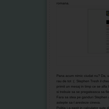
romana.
Pana acum nimic ciudat nu? Da, unu
rau de tot :(. Stephen Tresh il chea
primit un mesaj in timp ce se afla l
si trebuie sa se pregateasca sa fie
Fara sa stea pe ganduri Stephen a l
astepte sa-l aresteze cineva.
Politia i-a gasit in calculator sut