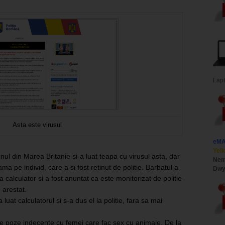
Lap
Asta este virusul
eM
Yell
l din Marea Britanie si-a luat teapa cu virusul asta, dar
Nem
ma pe individ, care a si fost retinut de politie. Barbatul a
Dwy
a calculator si a fost anuntat ca este monitorizat de politie
 arestat.
uat calculatorul si s-a dus el la politie, fara sa mai
e de poze indecente cu femei care fac sex cu animale. De la