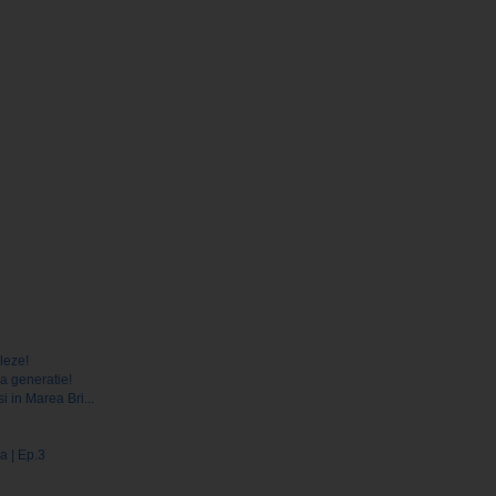
leze!
a generatie!
i in Marea Bri...
a | Ep.3