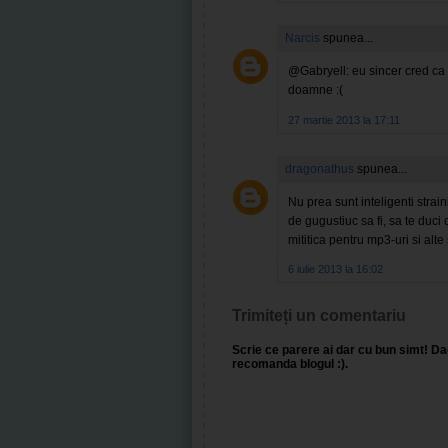
Narcis
spunea...
@Gabryell: eu sincer cred ca i
doamne :(
27 martie 2013 la 17:11
dragonathus
spunea...
Nu prea sunt inteligenti straini
de gugustiuc sa fi, sa te duci 
mititica pentru mp3-uri si alte s
6 iulie 2013 la 16:02
Trimiteți un comentariu
Scrie ce parere ai dar cu bun simt! Dac
recomanda blogul :).