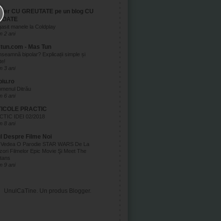
gger CU GREUTATE pe un blog CU
TOATE
asit manele la Coldplay
 2 ani
tun.com - Mas Tun
nseamnă bipolar? Explicații simple și
te!
 3 ani
biu.ro
menul Ditrău
 6 ani
ICOLE PRACTIC
TIC IDEI 02/2018
 8 ani
ul Despre Filme Noi
 Vedea O Parodie STAR WARS De La
zori Filmelor Epic Movie Şi Meet The
tans
 9 ani
UnulCaTine. Un produs
Blogger
.