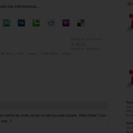
asta ma intereseaza...
Publicat de
Narcis
la
16:27
Etichete:
abuzuri
,
i de mori
,
stiri
,
super
,
timp liber
,
tragic
Natu
The 
PPC
si ei curiosi de unde, de pe ce site lua asta pozele . Mare fraier. Cum
Acum
 asa...?
Iub
Ma s
Acu