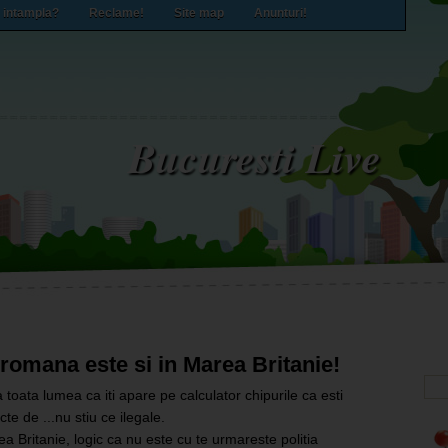
 intampla?
Reclame!
Site map
Anunturi!
Bucuresti Live
a romana este si in Marea Britanie!
a toata lumea ca iti apare pe calculator chipurile ca esti
te de ...nu stiu ce ilegale.
ea Britanie, logic ca nu este cu te urmareste politia