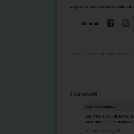
Ce parere aveti despre subiectul 
Distribuie
caini
,
comedie
,
international
,
raz
3 comentarii :
Gabryell
spunea...
Da, cred ca politistii au fost 
sa te duci la politie ca haplea,
27 martie 2013 la 17:05