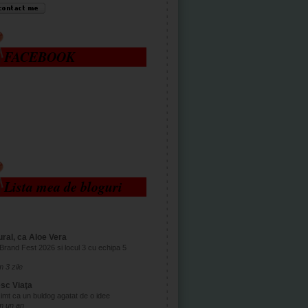
FACEBOOK
Lista mea de bloguri
ral, ca Aloe Vera
Brand Fest 2026 si locul 3 cu echipa 5
 3 zile
esc Viaţa
imt ca un buldog agatat de o idee
m un an