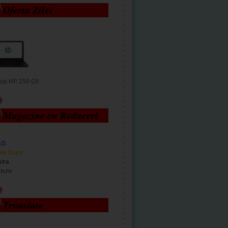
Oferta Zilei
top HP 250 G5
Magazine cu Reduceri
AG
ow Store
ira
n.ro
Translate