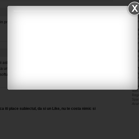
blo
DE 
Am g
Acum
n primul rand au murit aia la sectie de ras :). Da ce fata are saracul
Mas
Ce î
scur
Acum
Pro
Feno
Acum
i astia, dar deloc... tot romanii raman mult peste nivelul la altii. Cat
ca un fraier cu pc la politie, sa zica mersi ca nu i-a dat cateva zile de
ART
PRAC
ofturi fara licenta....loool, vai de el.
Acum
Tot
Vom
Regi
Spar
Acum
a iti place subiectul, da si un Like, nu te costa nimic si