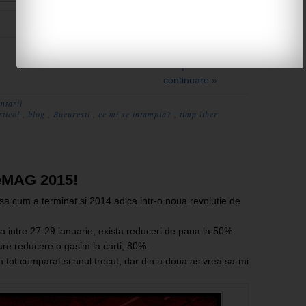
Aer conditionat
Citeşte în
continuare »
ntarii
rticol
,
blog
,
Bucuresti
,
ce mi se intampla?
,
timp liber
 eMAG 2015!
 cum a terminat si 2014 adica intr-o noua revolutie de
a intre 27-29 ianuarie, exista reduceri de pana la 50%
are reducere o gasim la carti, 80%.
tot cumparat si anul trecut, dar din a doua as vrea sa-mi