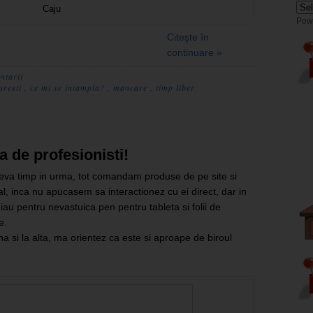
Caju
Pow
Citeşte în
continuare »
ntarii
uresti
,
ce mi se intampla?
,
mancare
,
timp liber
a de profesionisti!
eva timp in urma, tot comandam produse de pe site si
nal, inca nu apucasem sa interactionez cu ei direct, dar in
iau pentru nevastuica pen pentru tableta si folii de
e.
una si la alta, ma orientez ca este si aproape de biroul