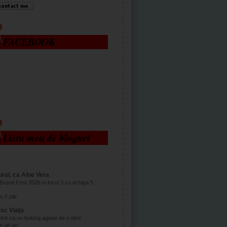
FACEBOOK
Lista mea de bloguri
ral, ca Aloe Vera
Brand Fest 2026 si locul 3 cu echipa 5
 3 zile
esc Viaţa
imt ca un buldog agatat de o idee
m un an