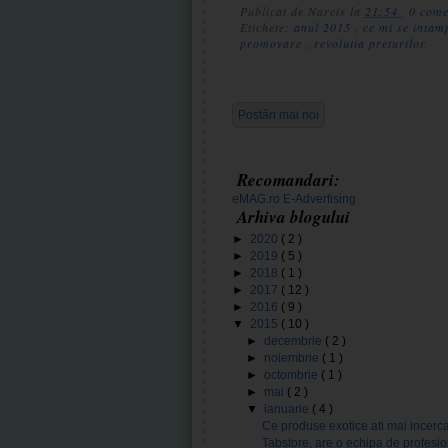
Publicat de
Narcis
la
21:54
0 come
Etichete:
anul 2015
,
ce mi se inta
promovare
,
revolutia preturilor
Postări mai noi
Recomandari:
eMAG.ro
E-Advertising
Arhiva blogului
►
2020
( 2 )
►
2019
( 5 )
►
2018
( 1 )
►
2017
( 12 )
►
2016
( 9 )
▼
2015
( 10 )
►
decembrie
( 2 )
►
noiembrie
( 1 )
►
octombrie
( 1 )
►
mai
( 2 )
▼
ianuarie
( 4 )
Ce produse exotice ati mai incerca
Tabstore, are o echipa de profesion