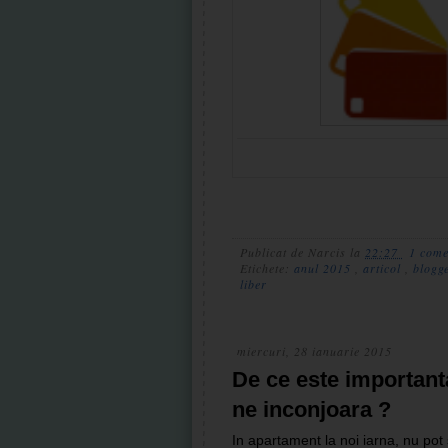
Publicat de
Narcis
la
22:27
1 come
Etichete:
anul 2015
,
articol
,
blogg
liber
miercuri, 28 ianuarie 2015
De ce este important
ne inconjoara ?
In apartament la noi iarna, nu pot