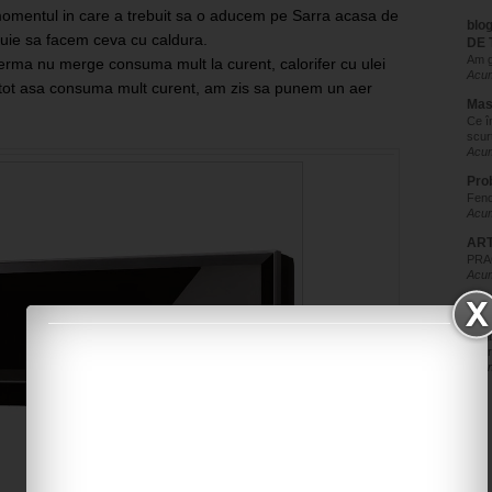
 momentul in care a trebuit sa o aducem pe Sarra acasa de
blo
buie sa facem ceva cu caldura.
DE 
Am g
rma nu merge consuma mult la curent, calorifer cu ulei
Acum
 tot asa consuma mult curent, am zis sa punem un aer
Mas
Ce î
scur
Acum
Pro
Feno
Acum
ART
PRAC
Acum
Tot
Vom
Regi
Spar
Acum