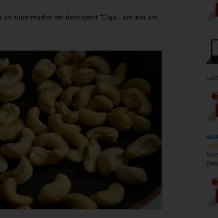
 un supermarket am descoperit "Caju", am luat am
Lap
eM
Yell
Nem
Dwy