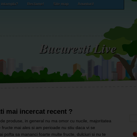
 intampla?
Reclame!
Site map
Anunturi!
Bucuresti Live
ti mai incercat recent ?
l de produse, in general nu ma omor cu nucile, majoritatea
e fructe mai ales si am perioade nu stiu daca vi se
ai pofta sa mananci foarte multe fructe, dulciuri si nu te