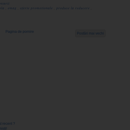
ntarii
mpla
,
emag
,
oferte promotionale
,
produse la reducere
,
Pagina de pornire
Postări mai vechi
t recent ?
isti!