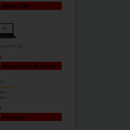
Oferta Zilei
top HP 250 G5
Magazine cu Reduceri
AG
ow Store
ira
n.ro
Translate