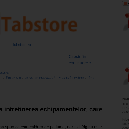
Tabstore.ro
Citeşte în
continuare »
ntarii
er
,
Bucuresti
,
ce mi se intampla?
,
magazin online
,
timp
Natu
The 
a intretinerea echipamentelor, care
PPC
Acum
Iub
Ma s
 sa spun ca este caldura de pe lume, dar nici frig nu este
Acu