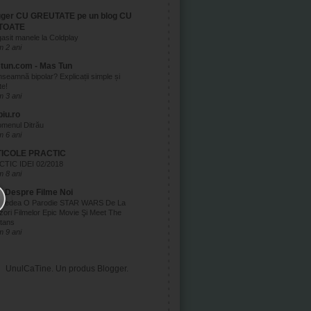
gger CU GREUTATE pe un blog CU
TOATE
asit manele la Coldplay
 2 ani
tun.com - Mas Tun
nseamnă bipolar? Explicații simple și
te!
 3 ani
biu.ro
menul Ditrău
 6 ani
ICOLE PRACTIC
TIC IDEI 02/2018
 8 ani
ul Despre Filme Noi
 Vedea O Parodie STAR WARS De La
zori Filmelor Epic Movie Şi Meet The
tans
 9 ani
UnulCaTine. Un produs
Blogger
.