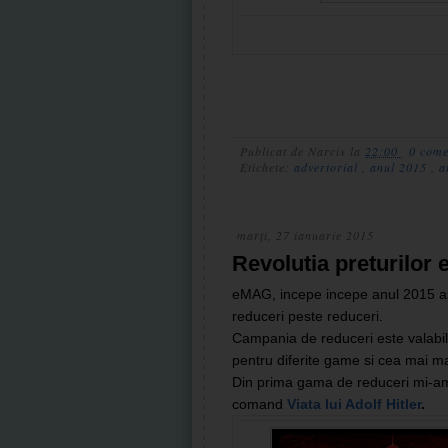
Publicat de
Narcis
la
22:00
0 come
Etichete:
advertorial
,
anul 2015
,
a
marți, 27 ianuarie 2015
Revolutia preturilor
eMAG, incepe incepe anul 2015 asa
reduceri peste reduceri.
Campania de reduceri este valabil
pentru diferite game si cea mai m
Din prima gama de reduceri mi-am 
comand
Viata lui Adolf Hitler
.