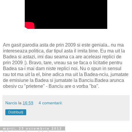
Am gasit parodia asta de prin 2009 si este geniala.. nu ma
intereseaza politica, dar tipul asta il imita bine. Eu ma uit la
Badea si astazi, imi dau seama ca are aceleasi replici de
prin 2009 :). Bravo, tare, vreau sa se faca o licitatie pentru
Badea sa-i mai dam niste replici noi. Nu o spun in sensul
rau tot ma uit la el, bine adica ma uit la Badea-nciu, jumatate
de emisiune la Badea si jumatate la Banciu.Badea arunca
obesiv cu "prietene" - Banciu are o vorba "ba".
Narcis
la
16:59
4 comentarii:
Distribuiți
marți, 23 octombrie 2012