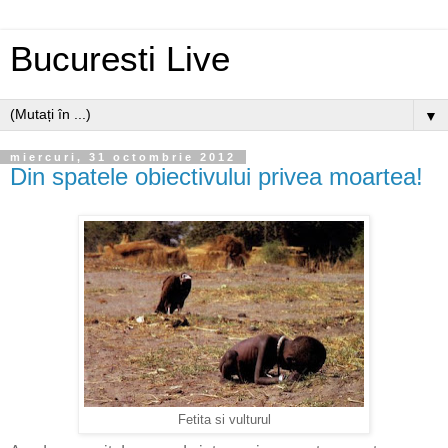
Bucuresti Live
▼
miercuri, 31 octombrie 2012
Din spatele obiectivului privea moartea!
Fetita si vulturul