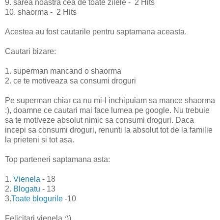
9. sarea noastra cea de toate zilele - 2 Hits
10. shaorma - 2 Hits
Acestea au fost cautarile pentru saptamana aceasta.
Cautari bizare:
1. superman mancand o shaorma
2. ce te motiveaza sa consumi droguri
Pe superman chiar ca nu mi-l inchipuiam sa mance shaorma
:), doamne ce cautari mai face lumea pe google. Nu trebuie
sa te motiveze absolut nimic sa consumi droguri. Daca
incepi sa consumi droguri, renunti la absolut tot de la familie
la prieteni si tot asa.
Top parteneri saptamana asta:
1.
Vienela
- 18
2.
Blogatu
- 13
3.
Toate blogurile
-10
Felicitari vienela :)).