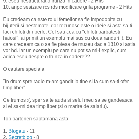
9. eseu nestructurat o frunza in cadere - 2 Hits
10. anpc sesizare rcs rds modificare grila programe - 2 Hits
Eu credeam ca este rolul femeilor sa fie impodobite cu
bijuterii si nestemate, dar recunosc este o ideie si asta sa-ti
faci chiloti din perle. Cel sau cea cu "chiloti barbatesti
haiosi", ai primit un exemplu mai sus cu doua randuri :). Eu
care credeam ca o sa fie piesa de muzeu dacia 1310 si astia
vor hd. Iar un exemplu pe care nu pot sa mi-l explic, cum
adica eseu despre o frunza in cadere??
O cautare speciala:
"in drum spre radio m-am gandit la tine si la cum sa-ti ofer
timp liber"
Ce frumos :(, sper sa te auda si seful meu sa se gandeasca
si el sa-mi dea timp liber (si o marire de salariu).
Top parteneri saptamana asta:
1.
Blogatu
- 11
2.
Secretblog
- 8