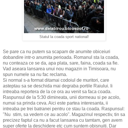
Statul la coada sport national!
Se pare ca nu putem sa scapam de anumite obiceiuri
dobandire intr-o anumita perioada. Romanul sta la coada,
nu conteaza ce se da, apa plata, sare, faina, coada sa fie.
Vad aseara lansarea unui nou magazin in Timisoara, nu
spun numele sa nu fac reclama.
Si normal s-a format ditamai codoiul de muritori, care
asteptau sa se deschida mai degraba portile Raiului. Ii
intreaba reportera de la ce ora au venit sa faca coada.
Raspunsul de la 5:30 dimineata, unii dormeau si pe acolo,
numai sa prinda ceva. Aici este partea interesanta, ii
intreaba pe trei batranei pentru ce stau la coada. Raspunsul:
"Nu stim, sa vedem ce au acolo". Magazinul respectiv, tin sa
precizez faptul ca nu a facut lansarea cu tamtam, gen avem
super oferte la deschidere etc cum suntem obisnuiti. Dar