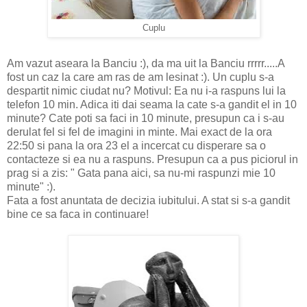
Cuplu
Am vazut aseara la Banciu :), da ma uit la Banciu rrrrr.....A
fost un caz la care am ras de am lesinat :). Un cuplu s-a
despartit nimic ciudat nu? Motivul: Ea nu i-a raspuns lui la
telefon 10 min. Adica iti dai seama la cate s-a gandit el in 10
minute? Cate poti sa faci in 10 minute, presupun ca i s-au
derulat fel si fel de imagini in minte. Mai exact de la ora
22:50 si pana la ora 23 el a incercat cu disperare sa o
contacteze si ea nu a raspuns. Presupun ca a pus piciorul in
prag si a zis: " Gata pana aici, sa nu-mi raspunzi mie 10
minute" :).
Fata a fost anuntata de decizia iubitului. A stat si s-a gandit
bine ce sa faca in continuare!