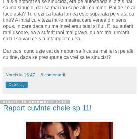
Ea s-a hotarat sa se sinucida, era pe autostrada si a zis hai
sa ma sinucid, dar sa mai iau si pe altii cu mine. Pai de ce ai
face asta? Tu crezi ca toata lumea este suparata pe viata ca
tine? A intrat cu viteza intr-o masina care venea din sens
opus, in care daca nu ma insel erau tatal si fiul. Ei au suferit
rani usoare, ea a suferit rani mai grave, nu am mai urmarit
cazul sa vad ce s-a intamplat cu ea.
Dar ca si concluzie cat de nebun sa fi ca sa mai iei si pe altii
cu tine, daca se presupune ca vrei sa te sinucizi?
Narcis
la
16:47
8 comentarii:
Distribuiți
vineri, 19 octombrie 2012
Raport cuvinte cheie sp 11!