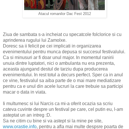
Atacul romanilor Dac Fest 2012
Ziua de sambata s-a incheiat cu specatcole folclorice si cu
aprinderea rugului lui Zamolxe.
Doresc sa ii felicit pe cei implicati in organizarea
evenimentului pentru munca depusa si succesul festivalului.
Ca si minusuri ar fi doar unul major. In momentul ranirii
unuia dintre luptatori, nici o ambulanta nu era prezenta,
aceasta ajungand destul de tarziu dupa producerea
evenimentului. In rest totul a decurs perfect. Sper ca in anul
ce vine, festivalul sa aiba parte de o mai mare mediatizare
pentru ca e unul din acele lucruri la care trebuie sa participi
macar o data in viata.
Ii multumesc si lui Narcis ca mi-a oferit ocazia sa scriu
cateva cuvinte despre un festival pe care, cel putin eu, l-am
asteptat un an intreg :D.
Sa ne citim cu bine si va astept si la mine pe site,
www.orastie.info
, pentru a afla mai multe despsre poarta de