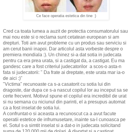
Ce face operatia estetica din tine :)
Cred ca toata lumea a auzit de protectia consumatorului sau
mai nou este si o reclama sunt cetatean european si am
drepturi. Toti am avut probleme cu un produs sau serviciu si
am cerut banii inapoi. Dar articolul asta vorbeste despre o
premiera mondiala :). Un chinez si-a dat sotia in judecata
pentru ca era prea urata, si a castigat da, a castigat. Eu ma
gandesc care a fost criteriul judecatorilor a scos-o asta-n
fata si judecatorii: " Da frate ai dreptate, este urata mar ia-o
de aici :)"
"Victima" recunoaste ca s-a casatorit cu sotia lui din
dragoste, dar dupa ce s-a nascut copilul lor au inceput sa se
certe frecvent. Motivul spune el copilul era incredibil de urat
si nu semana cu niciunul din parinti, el a presupus automat
ca a fost inselat de sotia lui.
A confruntat-o si aceasta a recunoscut ca a avut facute
operatii estetice de infrumusetare, inainte sa-l cunoasca pe
el. Sotul s-a simtit inselat si a dat-o in judecata solicitand
suma de 120.000 mii de dolari. A divortat si a castigat