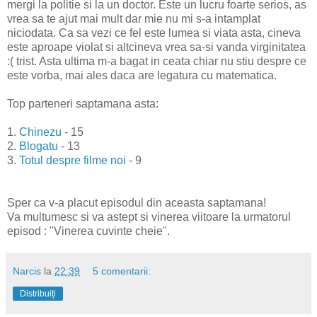
mergi la politie si la un doctor. Este un lucru foarte serios, as
vrea sa te ajut mai mult dar mie nu mi s-a intamplat
niciodata. Ca sa vezi ce fel este lumea si viata asta, cineva
este aproape violat si altcineva vrea sa-si vanda virginitatea
:( trist. Asta ultima m-a bagat in ceata chiar nu stiu despre ce
este vorba, mai ales daca are legatura cu matematica.
Top parteneri saptamana asta:
1.
Chinezu
- 15
2.
Blogatu
- 13
3.
Totul despre filme noi
- 9
Sper ca v-a placut episodul din aceasta saptamana!
Va multumesc si va astept si vinerea viitoare la urmatorul
episod : "Vinerea cuvinte cheie".
Narcis
la
22:39
5 comentarii:
Distribuiți