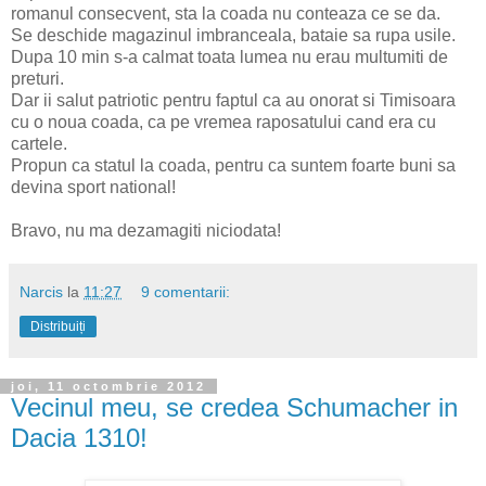
romanul consecvent, sta la coada nu conteaza ce se da.
Se deschide magazinul imbranceala, bataie sa rupa usile.
Dupa 10 min s-a calmat toata lumea nu erau multumiti de
preturi.
Dar ii salut patriotic pentru faptul ca au onorat si Timisoara
cu o noua coada, ca pe vremea raposatului cand era cu
cartele.
Propun ca statul la coada, pentru ca suntem foarte buni sa
devina sport national!
Bravo, nu ma dezamagiti niciodata!
Narcis
la
11:27
9 comentarii:
Distribuiți
joi, 11 octombrie 2012
Vecinul meu, se credea Schumacher in
Dacia 1310!