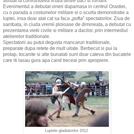
asistat la confruntarea finala dintre daci si romani.
Evenimentul a debutat vineri dupamasa in centrul Orastiei,
cu o parada a costumelor militare si o scurta demonstratie a
luptei, insa doar atat cat sa faca „pofta” spectatorilor.
Ziua de
sambata, in ciuda vremii ploioase de dimineata, a debutat cu
prezentarea vietii civile si militare a dacilor, prin intermediul
atelierelor traditionale.
Spectatorii au putut degusta mancaruri traditionale,
preparate dupa retete de mult uitate. Berbecut si pui la
protap, tocanite si alte bunatati sunt doar cateva din bucatele
care iti lasau gura apa cand treceai prin apropiere.
Luptele gladiatorilor 2012