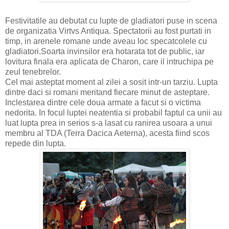
Festivitatile au debutat cu lupte de gladiatori puse in scena
de organizatia Virtvs Antiqua. Spectatorii au fost purtati in
timp, in arenele romane unde aveau loc specatcolele cu
gladiatori.Soarta invinsilor era hotarata tot de public, iar
lovitura finala era aplicata de Charon, care il intruchipa pe
zeul tenebrelor.
Cel mai asteptat moment al zilei a sosit intr-un tarziu. Lupta
dintre daci si romani meritand fiecare minut de asteptare.
Inclestarea dintre cele doua armate a facut si o victima
nedorita. In focul luptei neatentia si probabil faptul ca unii au
luat lupta prea in serios s-a lasat cu ranirea usoara a unui
membru al TDA (Terra Dacica Aeterna), acesta fiind scos
repede din lupta.