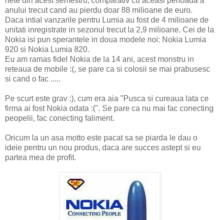
nete din acest semestru, comparativ cu aceasi perioada a
anului trecut cand au pierdu doar 88 milioane de euro.
Daca intial vanzarile pentru Lumia au fost de 4 milioane de
unitati inregistrate in sezonul trecut la 2,9 milioane. Cei de la
Nokia isi pun sperantele in doua modele noi: Nokia Lumia
920 si Nokia Lumia 820.
Eu am ramas fidel Nokia de la 14 ani, acest monstru in
reteaua de mobile :(, se pare ca si colosii se mai prabusesc
si cand o fac .....
Pe scurt este grav :), cum era aia "Pusca si cureaua lata ce
firma ai fost Nokia odata :(". Se pare ca nu mai fac conecting
peopelii, fac conecting faliment.
Oricum la un asa motto este pacat sa se piarda le dau o
ideie pentru un nou produs, daca are succes astept si eu
partea mea de profit.