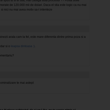
 spus tu si el stia, mai castiga asta procesul ?? Fosta sotie
morale de 120.000 mii de dolari. Daca el stia este logic ca nu mai
si nici nu mai avea motiv sa-l intenteze
inezii arata cam la fel, este mare diferenta dintre prima poza si a
 dar si o
leapsa dintoasa :)
.
comentariu?
minalizare te mai astept
a iti place subiectul, da si un Like, nu te costa nimic si