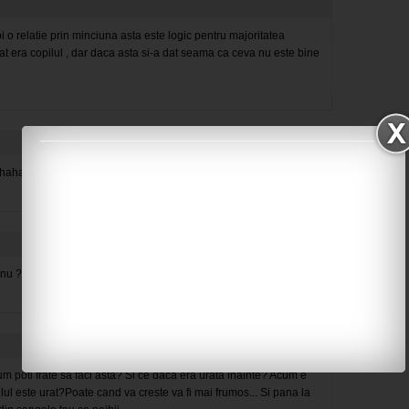
i o relatie prin minciuna asta este logic pentru majoritatea
at era copilul , dar daca asta si-a dat seama ca ceva nu este bine
i hahah
nu ?? :)
m poti frate sa faci asta? Si ce daca era urata inainte? Acum e
ul este urat?Poate cand va creste va fi mai frumos... Si pana la