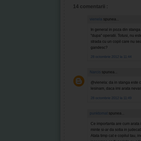
14 comentarii :
vienela
spunea...
In general in poza din stanga
"dupa" operatii. Totusi, nu es
strada cu un copil care nu se
gandesc?
28 octombrie 2012 la 11:44
Narcis
spunea...
@vienela: da in stanga este c
lesinam, daca imi arata nevas
28 octombrie 2012 la 11:49
punktomat
spunea...
Ce importanta are cum arata i
minte si-ar da sotia in judecat
Atata timp cat e copilul tau, i