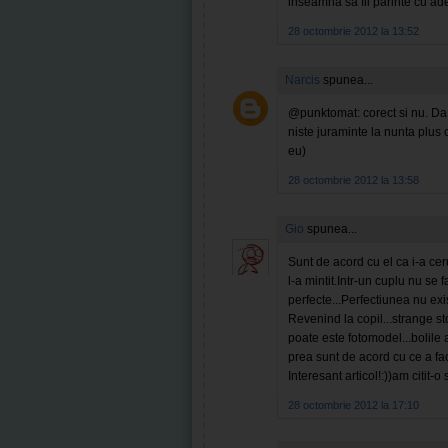
inseamna sa fii parinte cu ad
28 octombrie 2012 la 13:52
Narcis
spunea...
@punktomat: corect si nu. Da la
niste juraminte la nunta plus c
eu)
28 octombrie 2012 la 13:58
Gio
spunea...
Sunt de acord cu el ca i-a cer
l-a mintit.Intr-un cuplu nu se
perfecte...Perfectiunea nu exi
Revenind la copil...strange sto
poate este fotomodel...bolile a
prea sunt de acord cu ce a facu
Interesant articol!:))am citit-o s
28 octombrie 2012 la 17:10