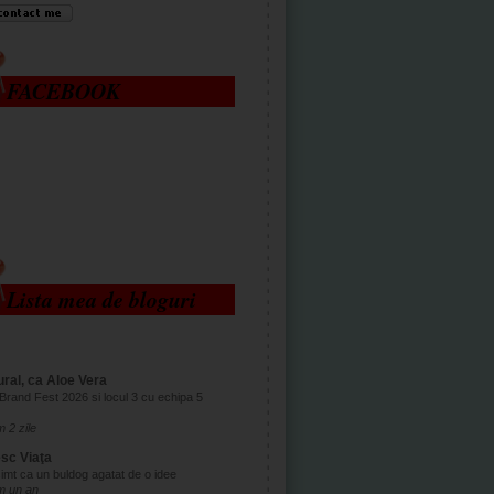
FACEBOOK
Lista mea de bloguri
ral, ca Aloe Vera
Brand Fest 2026 si locul 3 cu echipa 5
 2 zile
esc Viaţa
imt ca un buldog agatat de o idee
m un an