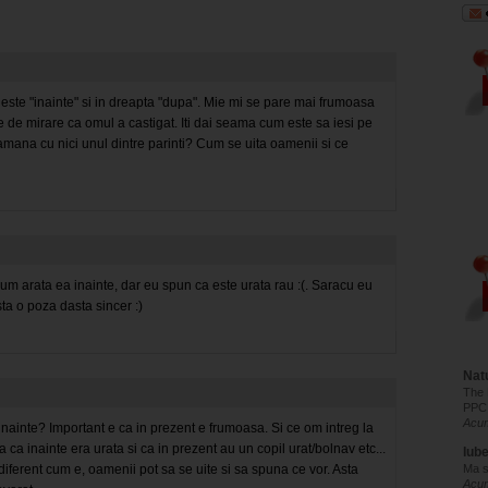
 este "inainte" si in dreapta "dupa". Mie mi se pare mai frumoasa
te de mirare ca omul a castigat. Iti dai seama cum este sa iesi pe
amana cu nici unul dintre parinti? Cum se uita oamenii si ce
um arata ea inainte, dar eu spun ca este urata rau :(. Saracu eu
ta o poza dasta sincer :)
Natu
The 
PPC
Acum
nainte? Important e ca in prezent e frumoasa. Si ce om intreg la
a ca inainte era urata si ca in prezent au un copil urat/bolnav etc...
Iub
ndiferent cum e, oamenii pot sa se uite si sa spuna ce vor. Asta
Ma s
Acu