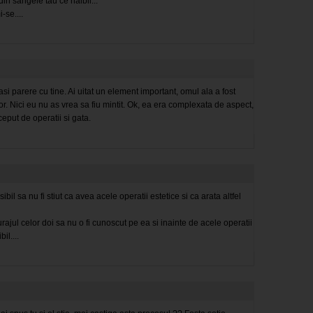
din sangele tau ce naibii...
-se....
i parere cu tine. Ai uitat un element important, omul ala a fost
 lor. Nici eu nu as vrea sa fiu mintit. Ok, ea era complexata de aspect,
ceput de operatii si gata.
l sa nu fi stiut ca avea acele operatii estetice si ca arata altfel
rajul celor doi sa nu o fi cunoscut pe ea si inainte de acele operatii
il....