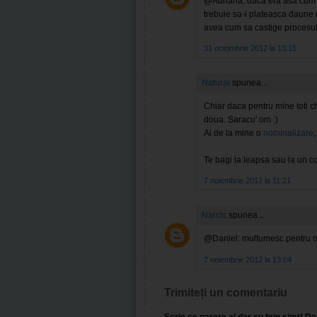
@Adriana: daca era asa cum ai
trebuie sa-i plateasca daune 
avea cum sa castige procesul 
31 octombrie 2012 la 13:15
Natural
spunea...
Chiar daca pentru mine toti ch
doua. Saracu' om :)
Ai de la mine o
nominalizare
,
Te bagi la leapsa sau la un 
7 noiembrie 2012 la 11:21
Narcis
spunea...
@Daniel: multumesc pentru no
7 noiembrie 2012 la 13:04
Trimiteți un comentariu
Scrie ce parere ai dar cu bun simt! Dac