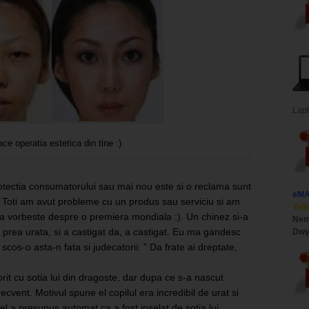
Lap
ce operatia estetica din tine :)
otectia consumatorului sau mai nou este si o reclama sunt
eM
 Toti am avut probleme cu un produs sau serviciu si am
Yell
asta vorbeste despre o premiera mondiala :). Un chinez si-a
Nem
a prea urata, si a castigat da, a castigat. Eu ma gandesc
Dwy
 scos-o asta-n fata si judecatorii: " Da frate ai dreptate,
rit cu sotia lui din dragoste, dar dupa ce s-a nascut
recvent. Motivul spune el copilul era incredibil de urat si
el a presupus automat ca a fost inselat de sotia lui.