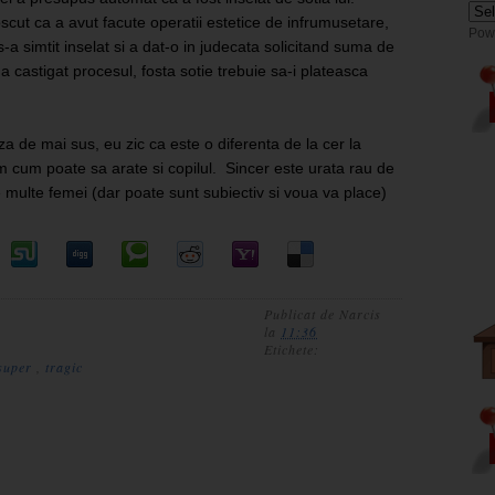
scut ca a avut facute operatii estetice de infrumusetare,
Pow
s-a simtit inselat si a dat-o in judecata solicitand suma de
 a castigat procesul, fosta sotie trebuie sa-i plateasca
a de mai sus, eu zic ca este o diferenta de la cer la
cum poate sa arate si copilul. Sincer este urata rau de
e multe femei (dar poate sunt subiectiv si voua va place)
Publicat de
Narcis
la
11:36
Etichete:
super
,
tragic