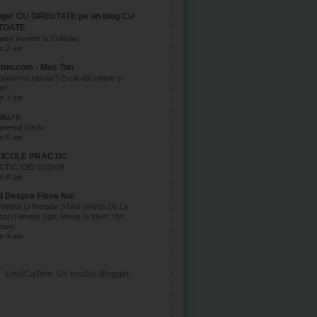
gger CU GREUTATE pe un blog CU
TOATE
asit manele la Coldplay
 2 ani
tun.com - Mas Tun
nseamnă bipolar? Explicații simple și
te!
 3 ani
biu.ro
menul Ditrău
 6 ani
ICOLE PRACTIC
TIC IDEI 02/2018
 8 ani
ul Despre Filme Noi
 Vedea O Parodie STAR WARS De La
zori Filmelor Epic Movie Şi Meet The
tans
 9 ani
UnulCaTine. Un produs
Blogger
.