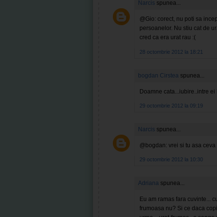
Narcis
spunea...
@Gio: corect, nu poti sa incep
persoanelor. Nu stiu cat de ur
cred ca era urat rau :(
28 octombrie 2012 la 18:21
bogdan Cirstea
spunea...
Doamne cata...iubire..intre e
29 octombrie 2012 la 09:19
Narcis
spunea...
@bogdan: vrei si tu asa ceva 
29 octombrie 2012 la 10:30
Adriana
spunea...
Eu am ramas fara cuvinte... cu
frumoasa nu? Si ce daca copil