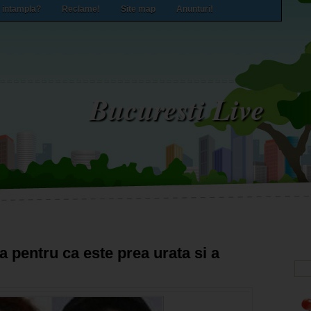
 intampla?
Reclame!
Site map
Anunturi!
Bucuresti Live
ta pentru ca este prea urata si a