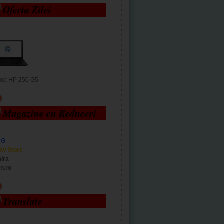
Oferta Zilei
top HP 250 G5
Magazine cu Reduceri
AG
ow Store
ira
n.ro
Translate