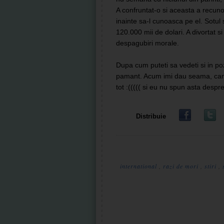
A confruntat-o si aceasta a recuno
inainte sa-l cunoasca pe el. Sotul 
120.000 mii de dolari. A divortat si
despagubiri morale.
Dupa cum puteti sa vedeti si in poz
pamant. Acum imi dau seama, cam 
tot :((((( si eu nu spun asta despr
Distribuie
international
,
razi de mori
,
stiri
,