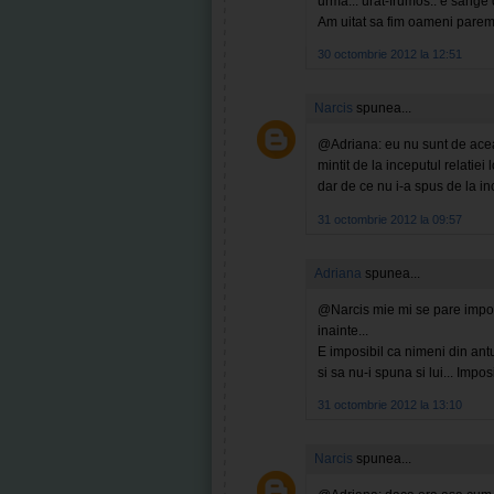
urma... urat-frumos.. e sange 
Am uitat sa fim oameni paremi
30 octombrie 2012 la 12:51
Narcis
spunea...
@Adriana: eu nu sunt de aceas
mintit de la inceputul relatiei
dar de ce nu i-a spus de la in
31 octombrie 2012 la 09:57
Adriana
spunea...
@Narcis mie mi se pare imposibi
inainte...
E imposibil ca nimeni din antu
si sa nu-i spuna si lui... Imposib
31 octombrie 2012 la 13:10
Narcis
spunea...