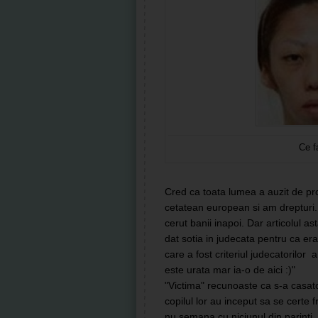
Ce fa
Cred ca toata lumea a auzit de pr
cetatean european si am drepturi.
cerut banii inapoi. Dar articolul 
dat sotia in judecata pentru ca er
care a fost criteriul judecatorilor a
este urata mar ia-o de aici :)"
"Victima" recunoaste ca s-a casato
copilul lor au inceput sa se certe f
nu semana cu niciunul din parinti, 