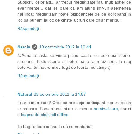
Subscriu celorlalti... ar trebui mediatizate mai mult astfel de
evenimente... dar se pare ca am ajuns intr-un asemenea
hal incat mediatizam toate pitipoancele de pe dorobanti in
loc sa punem la loc de cinste lucruri care chiar merita...
Răspundeți
Narcis
19 octombrie 2012 la 10:44
@Adriana: asta se vinde pitiponceala, ce este aia istorie,
silicoane, fuste scurte si botox pana la refuz. Sus la etaj
bate vantul neuronii eu fugit de foarte mult timp :)
Răspundeți
Natural
23 octombrie 2012 la 14:57
Foarte interesant! Cred ca are deja participanti pentru editia
urmatoare. Pana atunci ai de la mine o
nominalizare
, dar si
o
leapsa de blog-roll offline
.
Te bagi la leapsa sau la un comentariu?