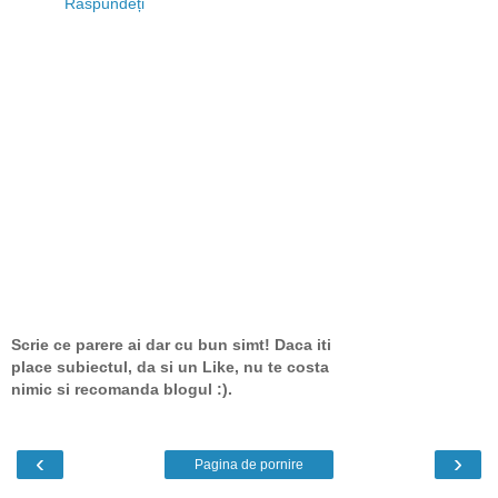
Răspundeți
Scrie ce parere ai dar cu bun simt! Daca iti
place subiectul, da si un Like, nu te costa
nimic si recomanda blogul :).
‹
›
Pagina de pornire