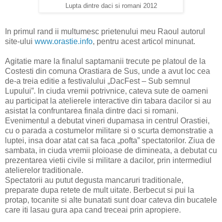
Lupta dintre daci si romani 2012
In primul rand ii multumesc prietenului meu Raoul autorul
site-ului
www.orastie.info
, pentru acest articol minunat.
Agitatie mare la finalul saptamanii trecute pe platoul de la
Costesti din comuna Orastiara de Sus, unde a avut loc cea
de-a treia editie a festivalului „DacFest – Sub semnul
Lupului”. In ciuda vremii potrivnice, cateva sute de oameni
au participat la atelierele interactive din tabara dacilor si au
asistat la confruntarea finala dintre daci si romani.
Evenimentul a debutat vineri dupamasa in centrul Orastiei,
cu o parada a costumelor militare si o scurta demonstratie a
luptei, insa doar atat cat sa faca „pofta” spectatorilor.
Ziua de
sambata, in ciuda vremii ploioase de dimineata, a debutat cu
prezentarea vietii civile si militare a dacilor, prin intermediul
atelierelor traditionale.
Spectatorii au putut degusta mancaruri traditionale,
preparate dupa retete de mult uitate. Berbecut si pui la
protap, tocanite si alte bunatati sunt doar cateva din bucatele
care iti lasau gura apa cand treceai prin apropiere.