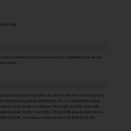
ct pe blog...
u, este un posibil subiect ce mi-ai spus, o compatimesc pe tipa cu
luam razna..
am fost de doua ori in conditiile in care noi am mers numai la privat
e-i drept nu am avut decat internare de o zi. La Budimez sau la
sanse f mari sa pleci cu altceva. Noi nu am avut pb, bebe este
iante la privat, sa stiti, e cam 600-700 de RON ziua de internare la
tii de hotel, insa daca e ceva mai serios te trimit tot la stat.