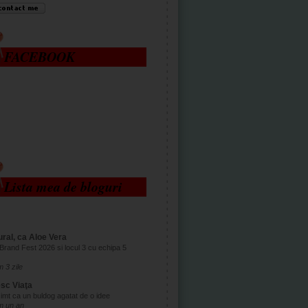
FACEBOOK
Lista mea de bloguri
ral, ca Aloe Vera
Brand Fest 2026 si locul 3 cu echipa 5
 3 zile
esc Viaţa
imt ca un buldog agatat de o idee
m un an