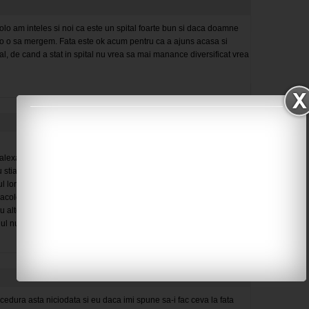
olo am inteles si noi ca este un spital foarte bun si daca doamne
o o sa mergem. Fata este ok acum pentru ca a ajuns acasa si
, de cand a stat in spital nu vrea sa mai manance diversificat vrea
lexandrescu erau gata gata sa ii faca anastasiei care atunci avea
 nu stiam ce presupune inca dumnezeu ne.a scos on cale la sala de
l lor de patru luni care avea multiple fisuri anale din cauza tuseului
de acolo...Si acum nu stiau daca sangele considerabil din scaun era
u alte boli...au stat doua sapamani internati pt rotavirua cu
ilul nu avea rotavirus...deci....dumnezeu sa ne apere
edura asta niciodata si eu daca imi spune sa-i fac ceva la fata