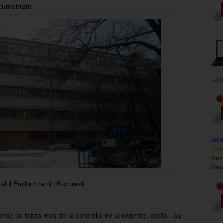
documentam.
Lap
eM
Yell
Nem
Dwy
talul Emilia Irza din Bucuresti
te cu febra inca de la controlul de la urgente, acolo i-au