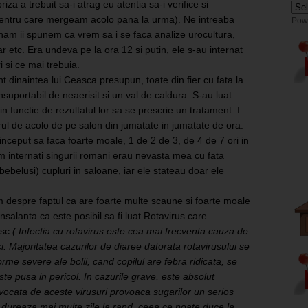
iza a trebuit sa-i atrag eu atentia sa-i verifice si
 pentru care mergeam acolo pana la urma). Ne intreaba
Pow
nam ii spunem ca vrem sa i se faca analize urocultura,
r etc. Era undeva pe la ora 12 si putin, ele s-au internat
 si ce mai trebuia.
nt dinaintea lui Ceasca presupun, toate din fier cu fata la
suportabil de neaerisit si un val de caldura. S-au luat
n functie de rezultatul lor sa se prescrie un tratament. I
ul de acolo de pe salon din jumatate in jumatate de ora.
a inceput sa faca foarte moale, 1 de 2
de 3, de 4 de 7 ori in
m internati singurii romani erau nevasta mea cu fata
ebelusi) cupluri in saloane, iar ele stateau doar ele
m despre faptul ca are foarte multe scaune si foarte moale
nsalanta ca este posibil sa fi luat Rotavirus care
osc
(
Infectia cu rotavirus este cea mai frecventa cauza de
ci. Majoritatea cazurilor de diaree datorata rotavirusului se
orme severe ale bolii, cand copilul are febra ridicata, se
ste pusa in pericol. In cazurile grave, este absolut
ovocata de aceste virusuri provoaca sugarilor un serios
 dureaza mai multe zile la rand, ceea ce poate duce la