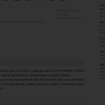
blo
DE 
Publicat de
Narcis
Am g
la
18:18
Acum
Etichete:
anul 2014
se intampla?
,
spitalul Emilia Irza
Mas
Ce î
scur
Acum
Pro
Feno
Acum
ART
PRAC
Acum
Tot
Vom
cut prin asa ceva. Este un spital de copii bun intre Victoriei si Stefan
Regi
 cate ori are probleme, acolo merge cu copilul. Grigore
Spar
Acum
 e cel mai mare spital de copii din Bucuresti. Sper sa nu fiti nevoiti
si, in caz de urgenta, poate ar merita sa-l luati in considerare. Acum
ta?