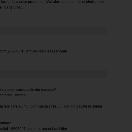
i las sa faca orice propun eu. Mai ales ca nu i-au facut nimic acolo
l foarte prost...
.com/2009/06/13/emilia-irza-bleaaaahhhh/
e viata din corporatiile din romania?
s.com/the_system
a fete care au murit din cauza stresului, dar din pacate nu mmai
online:
sential-16603947-tocatorul-uman-hartii.htm