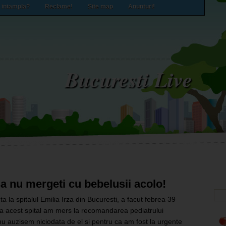
 intampla?
Reclame!
Site map
Anunturi!
Bucuresti Live
 sa nu mergeti cu bebelusii acolo!
 la spitalul Emilia Irza din Bucuresti, a facut febrea 39
a acest spital am mers la recomandarea pediatrului
u auzisem niciodata de el si pentru ca am fost la urgente