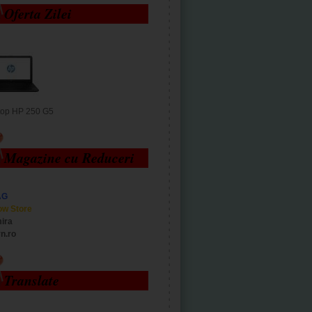
Oferta Zilei
top HP 250 G5
Magazine cu Reduceri
AG
ow Store
ira
n.ro
Translate