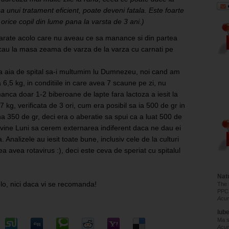
sa unui tratament eficient, poate deveni fatala. Este foarte
rice copil din lume pana la varsta de 3 ani.)
marate acolo care nu aveau ce sa manance si din partea
cau la masa zeama de varza de la varza cu carnati pe
tia aia de spital sa-i multumim lu Dumnezeu, noi cand am
6,5 kg, in conditiile in care avea 7 scaune pe zi, nu
manca doar 1-2 biberoane de lapte fara lactoza a iesit la
 kg, verificata de 3 ori, cum era posibil sa ia 500 de gr in
una 350 de gr, deci era o aberatie sa spui ca a luat 500 de
vine Luni sa cerem externarea indiferent daca ne dau ei
nalizele au iesit toate bune, inclusiv cele de la culturi
 ea avea rotavirus :), deci este ceva de speriat cu spitalul
Natu
lo, nici daca vi se recomanda!
The 
PPC
Acum
Iub
Ma s
Acu