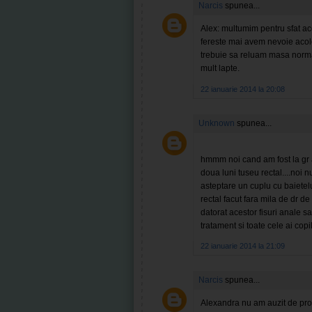
Narcis
spunea...
Alex: multumim pentru sfat ac
fereste mai avem nevoie acol
trebuie sa reluam masa normal
mult lapte.
22 ianuarie 2014 la 20:08
Unknown
spunea...
hmmm noi cand am fost la gr a
doua luni tuseu rectal....noi
asteptare un cuplu cu baietelu
rectal facut fara mila de dr 
datorat acestor fisuri anale sa
tratament si toate cele ai cop
22 ianuarie 2014 la 21:09
Narcis
spunea...
Alexandra nu am auzit de proc