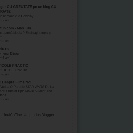
gger CU GREUTATE pe un blog CU
TOATE
asit manele la Coldplay
 2 ani
tun.com - Mas Tun
nseamnă bipolar? Explicații simple și
te!
 3 ani
biu.ro
menul Ditrău
 6 ani
ICOLE PRACTIC
TIC IDEI 02/2018
 8 ani
ul Despre Filme Noi
 Vedea O Parodie STAR WARS De La
zori Filmelor Epic Movie Şi Meet The
tans
 9 ani
UnulCaTine. Un produs
Blogger
.