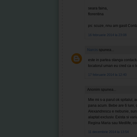
seara faina,
florentina
ps: scuze, nnu am gasit Conta
16 februarie 2014 la 23:08
Narcis
spunea...
este in partea stanga contact
tocatorul uman eu cred ca o 
17 februarie 2014 la 12:40
Anonim spunea...
Mie mi s-a parut ok spitalul, 
pana acum. Bebe are 6 luni, c
Alexandrescu e nebunie, sunt 
alaptat exclusiv. Exista si var
Regina Maria sau Medlife, condi
11 decembrie 2014 la 13:54