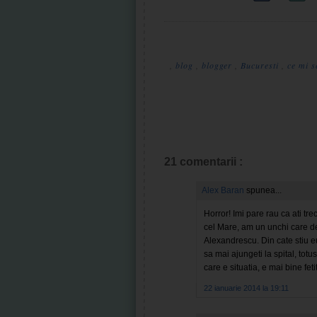
,
blog
,
blogger
,
Bucuresti
,
ce mi 
21 comentarii :
Alex Baran
spunea...
Horror! Imi pare rau ca ati tre
cel Mare, am un unchi care de
Alexandrescu. Din cate stiu eu
sa mai ajungeti la spital, totu
care e situatia, e mai bine feti
22 ianuarie 2014 la 19:11