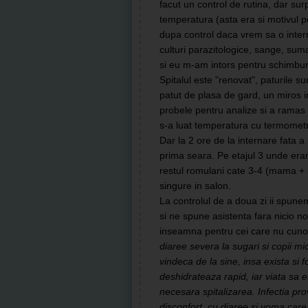
facut un control de rutina, dar surpr
temperatura (asta era si motivul
dupa control daca vrem sa o inter
culturi parazitologice, sange, suma
si eu m-am intors pentru schimburi
Spitalul este "renovat", paturile su
patut de plasa de gard, un miros in
probele pentru analize si a ramas i
s-a luat temperatura cu termometr
Dar la 2 ore de la internare fata 
prima seara. Pe etajul 3 unde era
restul romulani cate 3-4 (mama + b
singure in salon.
La controlul de a doua zi ii spune
si ne spune asistenta fara nicio no
inseamna pentru cei care nu cun
diaree severa la sugari si copii mi
vindeca de la sine, insa exista si f
deshidrateaza rapid, iar viata sa e
necesara spitalizarea. Infectia pr
disconfort, cu diaree si voma care