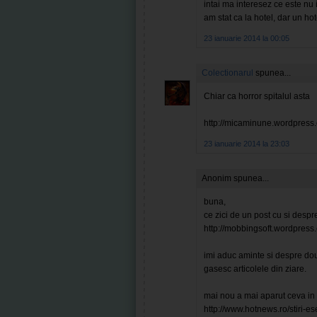
intai ma interesez ce este nu 
am stat ca la hotel, dar un hote
23 ianuarie 2014 la 00:05
Colectionarul
spunea...
Chiar ca horror spitalul asta
http://micaminune.wordpress
23 ianuarie 2014 la 23:03
Anonim spunea...
buna,
ce zici de un post cu si despr
http://mobbingsoft.wordpres
imi aduc aminte si despre dou
gasesc articolele din ziare.
mai nou a mai aparut ceva in 
http://www.hotnews.ro/stiri-e