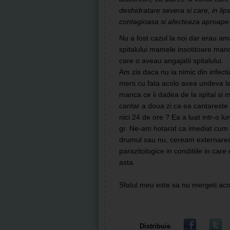
deshidratare severa si care, in lip
contagioasa si afecteaza aproape o
Nu a fost cazul la noi dar erau a
spitalului mamele insotitoare man
care o aveau angajatii spitalului.
Am zis daca nu ia nimic din infec
mers cu fata ac
olo avea undeva la 
manca ce ii dadea de la spital si 
cantar a doua zi ca ea cantareste 7
nici 24 de ore ? Ea a luat intr-o l
gr. Ne-am hotarat ca imediat cum 
drumul sau nu, ceream externarea. A
parazitologice in conditiile in care
asta.
Sfatul meu este sa nu mergeti aco
Distribuie