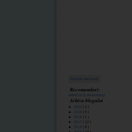
Postare mai nouă
Recomandari:
eMAG.ro
E-Advertising
Arhiva blogului
►
2020
( 2 )
►
2019
( 5 )
►
2018
( 1 )
►
2017
( 12 )
►
2016
( 9 )