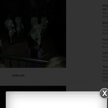
blo
DE 
Am g
Acum
Mas
Ce î
scur
Acum
Pro
Feno
Acum
ART
PRAC
Acum
Tot
Vom
Regi
Judecata
Spar
Acum