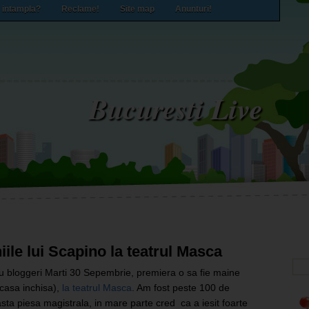
 intampla?
Reclame!
Site map
Anunturi!
Bucuresti Live
iile lui Scapino la teatrul Masca
ru bloggeri Marti 30 Sepembrie, premiera o sa fie maine
casa inchisa),
la teatrul Masca
. Am fost peste 100 de
sta piesa magistrala, in mare parte cred ca a iesit foarte