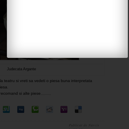
Judecata Argante
a teatru si vreti sa vedeti o piesa buna interpretata
iesa.
comand si alte piese.........
Publicat de
Narcis