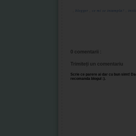
,
blogger
,
ce mi se intampla?
,
invi
0 comentarii :
Trimiteți un comentariu
Scrie ce parere ai dar cu bun simt! Dac
recomanda blogul :).