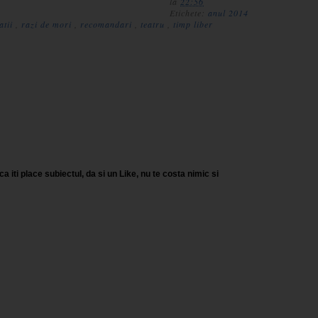
la
22:56
Etichete:
anul 2014
tatii
,
razi de mori
,
recomandari
,
teatru
,
timp liber
a iti place subiectul, da si un Like, nu te costa nimic si