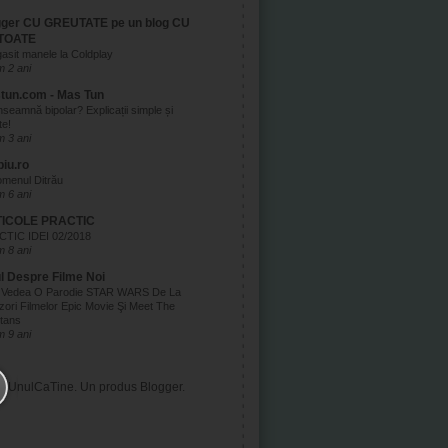
gger CU GREUTATE pe un blog CU
TOATE
asit manele la Coldplay
 2 ani
tun.com - Mas Tun
nseamnă bipolar? Explicații simple și
te!
 3 ani
biu.ro
menul Ditrău
 6 ani
ICOLE PRACTIC
TIC IDEI 02/2018
 8 ani
ul Despre Filme Noi
 Vedea O Parodie STAR WARS De La
zori Filmelor Epic Movie Şi Meet The
tans
 9 ani
UnulCaTine. Un produs
Blogger
.