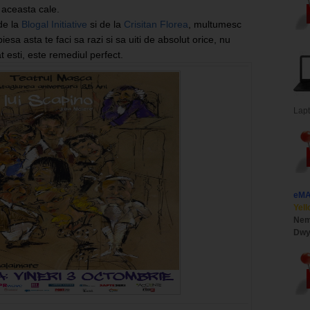
pe aceasta cale.
 de la
Blogal Initiative
si de la
Crisitan Florea
, multumesc
piesa asta te faci sa razi si sa uiti de absolut orice, nu
 esti, este remediul perfect.
Lap
eM
Yell
Nem
Dwy