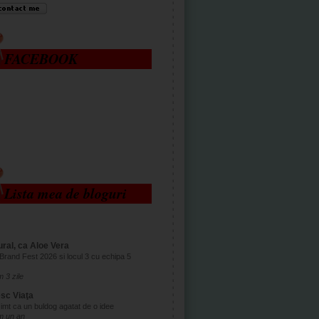
FACEBOOK
Lista mea de bloguri
ral, ca Aloe Vera
Brand Fest 2026 si locul 3 cu echipa 5
 3 zile
esc Viaţa
imt ca un buldog agatat de o idee
m un an