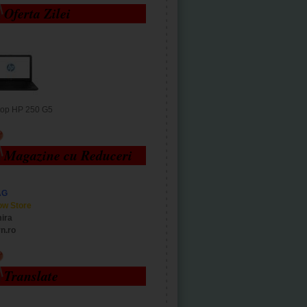
Oferta Zilei
top HP 250 G5
Magazine cu Reduceri
AG
ow Store
ira
n.ro
Translate