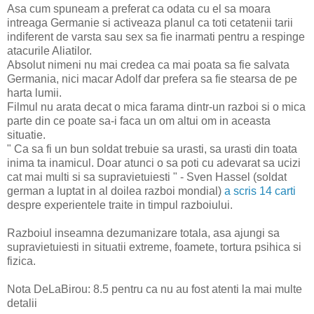
Asa cum spuneam a preferat ca odata cu el sa moara
intreaga Germanie si activeaza planul ca toti cetatenii tarii
indiferent de varsta sau sex sa fie inarmati pentru a respinge
atacurile Aliatilor.
Absolut nimeni nu mai credea ca mai poata sa fie salvata
Germania, nici macar Adolf dar prefera sa fie stearsa de pe
harta lumii.
Filmul nu arata decat o mica farama dintr-un razboi si o mica
parte din ce poate sa-i faca un om altui om in aceasta
situatie.
" Ca sa fi un bun soldat trebuie sa urasti, sa urasti din toata
inima ta inamicul. Doar atunci o sa poti cu adevarat sa ucizi
cat mai multi si sa supravietuiesti " - Sven Hassel (soldat
german a luptat in al doilea razboi mondial)
a scris 14 carti
despre experientele traite in timpul razboiului.
Razboiul inseamna dezumanizare totala, asa ajungi sa
supravietuiesti in situatii extreme, foamete, tortura psihica si
fizica.
Nota DeLaBirou: 8.5 pentru ca nu au fost atenti la mai multe
detalii