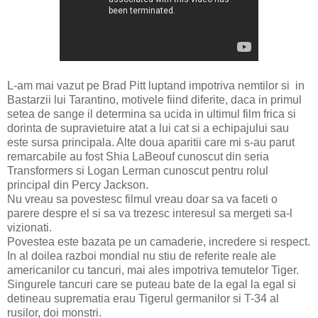
L-am mai vazut pe Brad Pitt luptand impotriva nemtilor si in
Bastarzii lui Tarantino, motivele fiind diferite, daca in primul
setea de sange il determina sa ucida in ultimul film frica si
dorinta de supravietuire atat a lui cat si a echipajului sau
este sursa principala. Alte doua aparitii care mi s-au parut
remarcabile au fost Shia LaBeouf cunoscut din seria
Transformers si Logan Lerman cunoscut pentru rolul
principal din Percy Jackson.
Nu vreau sa povestesc filmul vreau doar sa va faceti o
parere despre el si sa va trezesc interesul sa mergeti sa-l
vizionati.
Povestea este bazata pe un camaderie, incredere si respect.
In al doilea razboi mondial nu stiu de referite reale ale
americanilor cu tancuri, mai ales impotriva temutelor Tiger.
Singurele tancuri care se puteau bate de la egal la egal si
detineau suprematia erau Tigerul germanilor si T-34 al
rusilor, doi monstri.