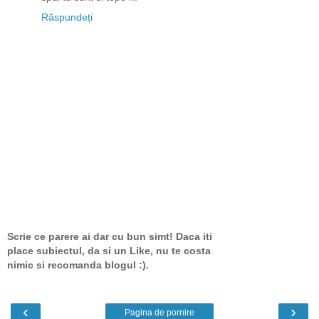
Răspundeți
Scrie ce parere ai dar cu bun simt! Daca iti
place subiectul, da si un Like, nu te costa
nimic si recomanda blogul :).
‹
›
Pagina de pornire