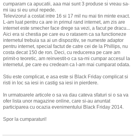
cumparam ca apucatii, aaa mai sunt 3 produse si vreau sa-
mi iau si eu unul repede.
Televizorul a costat intre 16 si 17 mil nu mai tin minte exact.
L-am luat pentru ca are in primul rand internet, am zis are
internet este smecher face drege sa vezi, a facut pe dracu...
Aici era si chestia pe care eu o ratasem ca sa functioneze
internetul trebuia sa ai un dispozitiv, se numeste adaptor
pentru internet, special factut de catre cei de la Phillips, nu
costa decat 150 de ron. Deci, cu reducerea pe care am
primit-o teoretic, am reinvestit-o ca sa-mi cumpar accesul la
internetul, pe care eu credeam ca l-am mai cumparat odata.
Stiu este complicat, e asa este si Black Friday complicat si
risti in loc sa iesi in castig sa iesi in pierdere.
In urmatoarele articole o sa va dau cateva sfaturi si o sa va
ofer lista unor magazine online, care si-au anuntat
participarea cu ocazia evenimentului Black Friday 2014.
Spor la cumparaturi!