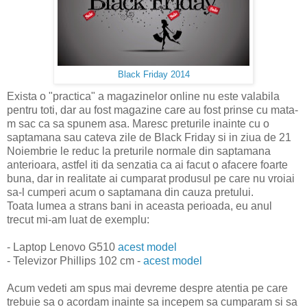
Black Friday 2014
Exista o "practica" a magazinelor online nu este valabila
pentru toti, dar au fost magazine care au fost prinse cu mata-
m sac ca sa spunem asa. Maresc preturile inainte cu o
saptamana sau cateva zile de Black Friday si in ziua de 21
Noiembrie le reduc la preturile normale din saptamana
anterioara, astfel iti da senzatia ca ai facut o afacere foarte
buna, dar in realitate ai cumparat produsul pe care nu vroiai
sa-l cumperi acum o saptamana din cauza pretului.
Toata lumea a strans bani in aceasta perioada, eu anul
trecut mi-am luat de exemplu:
- Laptop Lenovo G510
acest model
- Televizor Phillips 102 cm -
acest model
Acum vedeti am spus mai devreme despre atentia pe care
trebuie sa o acordam inainte sa incepem sa cumparam si sa