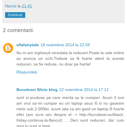
Narcis
la
21:41
Distribuiți
2 comentarii:
ellafairytale
18 noiembrie 2014 la 22:58
Nu m-am inghesuit niciodata la reduceri.Poate la cele online
as arunca un ochi.Trebuie sa fii foarte atent la aceste
reduceri, sa fie reduse, nu doar pe hartie!
Răspundeți
Buculesei Silviu blog
22 noiembrie 2014 la 17:12
sunt si produse pe care merita sa le cumperi. Acum 3 luni
am vrut sa-mi cumpar eu un laptop asus i5 si nu gaseam
nimic sub 2.000lei, acum iata ca am gasit un laptop i5 foarte
eftin (am scris aici despre el -> http://buculesei.eu/black-
friday-continua-la-flanco/) ... Deci sunt reduceri, dar cum
spui tu sunt si tepe ...