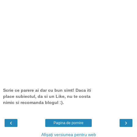
Scrie ce parere ai dar cu bun simt! Daca iti
place subiectul, da si un Like, nu te costa
nimic si recomanda blogul :).
‹
›
Pagina de pornire
Afișați versiunea pentru web