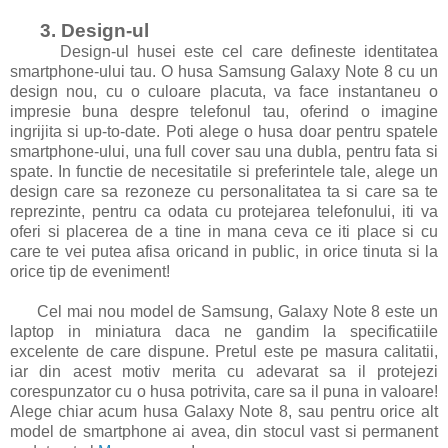
3. Design-ul
Design-ul husei este cel care defineste identitatea
smartphone-ului tau. O husa Samsung Galaxy Note 8 cu un
design nou, cu o culoare placuta, va face instantaneu o
impresie buna despre telefonul tau, oferind o imagine
ingrijita si up-to-date. Poti alege o husa doar pentru spatele
smartphone-ului, una full cover sau una dubla, pentru fata si
spate. In functie de necesitatile si preferintele tale, alege un
design care sa rezoneze cu personalitatea ta si care sa te
reprezinte, pentru ca odata cu protejarea telefonului, iti va
oferi si placerea de a tine in mana ceva ce iti place si cu
care te vei putea afisa oricand in public, in orice tinuta si la
orice tip de eveniment!
Cel mai nou model de Samsung, Galaxy Note 8 este un
laptop in miniatura daca ne gandim la specificatiile
excelente de care dispune. Pretul este pe masura calitatii,
iar din acest motiv merita cu adevarat sa il protejezi
corespunzator cu o husa potrivita, care sa il puna in valoare!
Alege chiar acum husa Galaxy Note 8, sau pentru orice alt
model de smartphone ai avea, din stocul vast si permanent