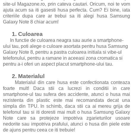
site-ul Magazone.ro, prin cateva cautari. Oricum, noi te vom
ajuta acum sa iti gasesti husa perfecta. Cum? Ei bine, iata
criteriile dupa care ar trebui sa iti alegi husa Samsung
Galaxy Note 8 chiar acum!
1. Culoarea
In functie de culoarea neagra sau aurie a smartphone-
ului tau, poti alege o culoare asortata pentru husa Samsung
Galaxy Note 8, pentru a pastra culoarea initiala si vibe-ul
telefonului, pentru a ramane in aceeasi zona cromatica si
pentru a-i oferi un aspect placut smartphone-ului tau.
2. Materialul
Materialul din care husa este confectionata conteaza
foarte mult! Daca stii ca lucrezi in conditii in care
smartphone-ul tau sufera des accidente, atunci o husa mai
rezistenta din plastic este mai recomandata decat una
simpla din TPU. In schimb, daca stii ca ai mereu grija de
telefonul tau si iti doresti mai mult o husa Samsung Galaxy
Note care sa protejeze impotriva zgarieturilor usoare
nedorite sau impotriva prafului, atunci o husa din piele este
de ajuns pentru ceea ce iti trebuie!