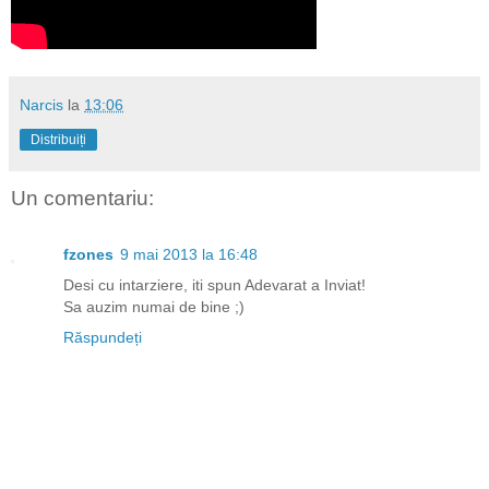
Narcis
la
13:06
Distribuiți
Un comentariu:
fzones
9 mai 2013 la 16:48
Desi cu intarziere, iti spun Adevarat a Inviat!
Sa auzim numai de bine ;)
Răspundeți