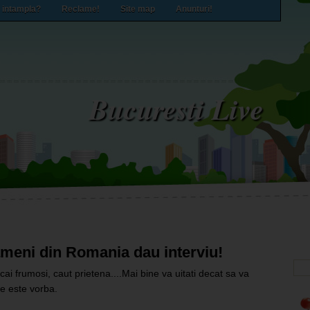
 intampla?
Reclame!
Site map
Anunturi!
Bucuresti Live
oameni din Romania dau interviu!
 cai frumosi, caut prietena....Mai bine va uitati decat sa va
e este vorba.