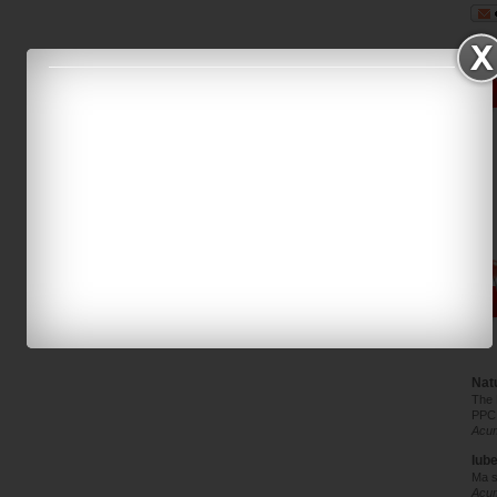
Pagina de pornire
Postare mai veche
Natu
The 
PPC
Acum
Iub
Ma s
Acu