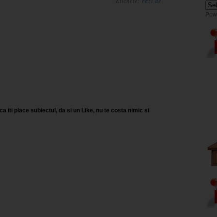
Etichete:
razi de
Pow
a iti place subiectul, da si un Like, nu te costa nimic si