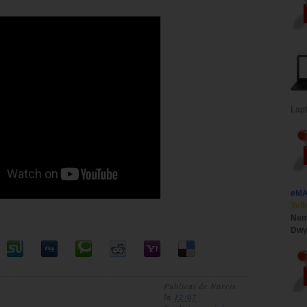
Lap
eM
Yell
Nem
Dwy
Publicat de
Narcis
la
12:07