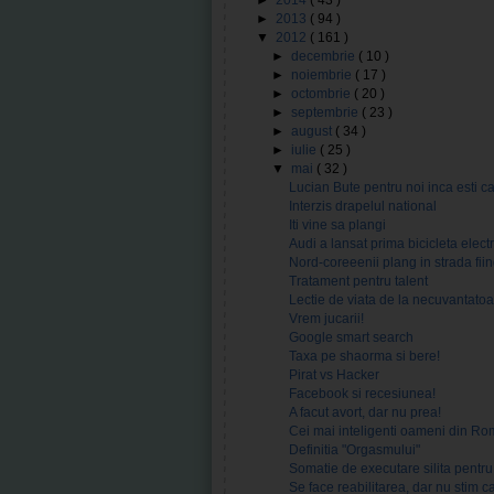
►
2014
( 43 )
►
2013
( 94 )
▼
2012
( 161 )
►
decembrie
( 10 )
►
noiembrie
( 17 )
►
octombrie
( 20 )
►
septembrie
( 23 )
►
august
( 34 )
►
iulie
( 25 )
▼
mai
( 32 )
Lucian Bute pentru noi inca esti c
Interzis drapelul national
Iti vine sa plangi
Audi a lansat prima bicicleta elect
Nord-coreeenii plang in strada fiin
Tratament pentru talent
Lectie de viata de la necuvantato
Vrem jucarii!
Google smart search
Taxa pe shaorma si bere!
Pirat vs Hacker
Facebook si recesiunea!
A facut avort, dar nu prea!
Cei mai inteligenti oameni din Ro
Definitia "Orgasmului"
Somatie de executare silita pentru 
Se face reabilitarea, dar nu stim c