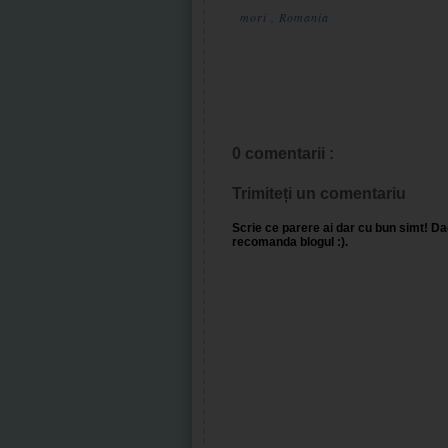
mori
,
Romania
0 comentarii :
Trimiteți un comentariu
Scrie ce parere ai dar cu bun simt! Dac
recomanda blogul :).