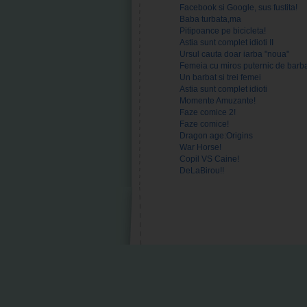
Facebook si Google, sus fustita!
Baba turbata,ma
Pitipoance pe bicicleta!
Astia sunt complet idioti II
Ursul cauta doar iarba "noua"
Femeia cu miros puternic de barb
Un barbat si trei femei
Astia sunt complet idioti
Momente Amuzante!
Faze comice 2!
Faze comice!
Dragon age:Origins
War Horse!
Copil VS Caine!
DeLaBirou!!