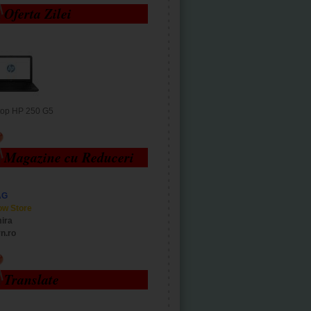
Oferta Zilei
top HP 250 G5
Magazine cu Reduceri
AG
ow Store
ira
n.ro
Translate