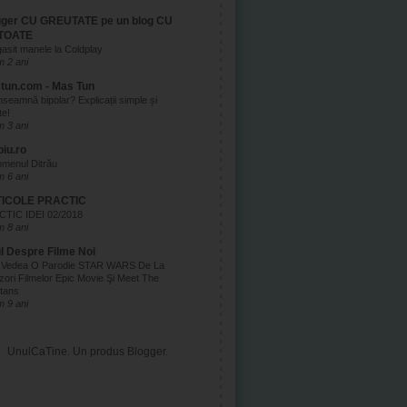
gger CU GREUTATE pe un blog CU
TOATE
asit manele la Coldplay
 2 ani
tun.com - Mas Tun
nseamnă bipolar? Explicații simple și
te!
 3 ani
biu.ro
menul Ditrău
 6 ani
ICOLE PRACTIC
TIC IDEI 02/2018
 8 ani
ul Despre Filme Noi
 Vedea O Parodie STAR WARS De La
zori Filmelor Epic Movie Şi Meet The
tans
 9 ani
UnulCaTine. Un produs
Blogger
.