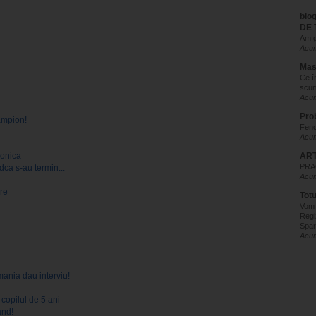
blo
DE 
Am g
Acum
Mas
Ce î
scur
Acum
Pro
ampion!
Feno
Acum
ronica
ART
PRAC
dca s-au termin...
Acum
are
Tot
Vom
Regi
Spar
Acum
mania dau interviu!
copilul de 5 ani
and!