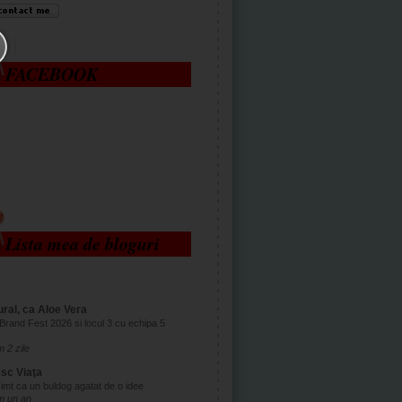
FACEBOOK
Lista mea de bloguri
ral, ca Aloe Vera
Brand Fest 2026 si locul 3 cu echipa 5
 2 zile
esc Viaţa
imt ca un buldog agatat de o idee
m un an