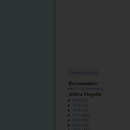
Postare mai nouă
Recomandari:
eMAG.ro
E-Advertising
Arhiva blogului
►
2020
( 2 )
►
2019
( 5 )
►
2018
( 1 )
►
2017
( 12 )
►
2016
( 9 )
►
2015
( 10 )