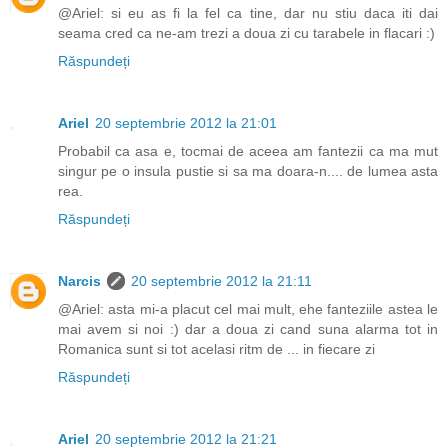
@Ariel: si eu as fi la fel ca tine, dar nu stiu daca iti dai
seama cred ca ne-am trezi a doua zi cu tarabele in flacari :)
Răspundeți
Ariel
20 septembrie 2012 la 21:01
Probabil ca asa e, tocmai de aceea am fantezii ca ma mut
singur pe o insula pustie si sa ma doara-n.... de lumea asta
rea.
Răspundeți
Narcis
20 septembrie 2012 la 21:11
@Ariel: asta mi-a placut cel mai mult, ehe fanteziile astea le
mai avem si noi :) dar a doua zi cand suna alarma tot in
Romanica sunt si tot acelasi ritm de ... in fiecare zi
Răspundeți
Ariel
20 septembrie 2012 la 21:21