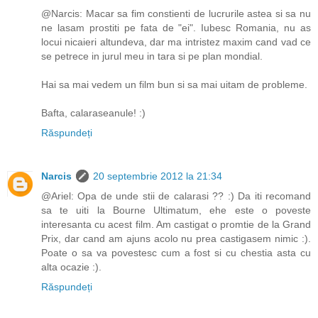
@Narcis: Macar sa fim constienti de lucrurile astea si sa nu
ne lasam prostiti pe fata de "ei". Iubesc Romania, nu as
locui nicaieri altundeva, dar ma intristez maxim cand vad ce
se petrece in jurul meu in tara si pe plan mondial.
Hai sa mai vedem un film bun si sa mai uitam de probleme.
Bafta, calaraseanule! :)
Răspundeți
Narcis
20 septembrie 2012 la 21:34
@Ariel: Opa de unde stii de calarasi ?? :) Da iti recomand
sa te uiti la Bourne Ultimatum, ehe este o poveste
interesanta cu acest film. Am castigat o promtie de la Grand
Prix, dar cand am ajuns acolo nu prea castigasem nimic :).
Poate o sa va povestesc cum a fost si cu chestia asta cu
alta ocazie :).
Răspundeți