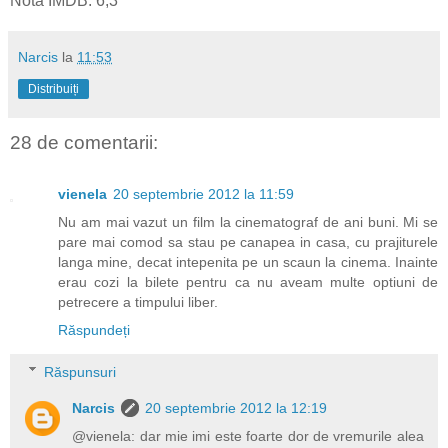
Nota IMDB: 6,3
Narcis
la
11:53
Distribuiți
28 de comentarii:
vienela
20 septembrie 2012 la 11:59
Nu am mai vazut un film la cinematograf de ani buni. Mi se
pare mai comod sa stau pe canapea in casa, cu prajiturele
langa mine, decat intepenita pe un scaun la cinema. Inainte
erau cozi la bilete pentru ca nu aveam multe optiuni de
petrecere a timpului liber.
Răspundeți
Răspunsuri
Narcis
20 septembrie 2012 la 12:19
@vienela: dar mie imi este foarte dor de vremurile alea