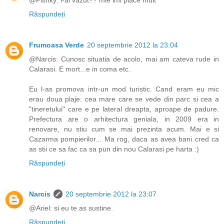
@Pishky: l-ai vazut?? mie imi place mult
Răspundeți
Frumoasa Verde
20 septembrie 2012 la 23:04
@Narcis: Cunosc situatia de acolo, mai am cateva rude in
Calarasi. E mort...e in coma etc.
Eu l-as promova intr-un mod turistic. Cand eram eu mic
erau doua plaje: cea mare care se vede din parc si cea a
"tineretului" care e pe lateral dreapta, aproape de padure.
Prefectura are o arhitectura geniala, in 2009 era in
renovare, nu stiu cum se mai prezinta acum. Mai e si
Cazarma pompierilor... Ma rog, daca as avea bani cred ca
as stii ce sa fac ca sa pun din nou Calarasi pe harta :)
Răspundeți
Narcis
20 septembrie 2012 la 23:07
@Ariel: si eu te as sustine.
Răspundeți