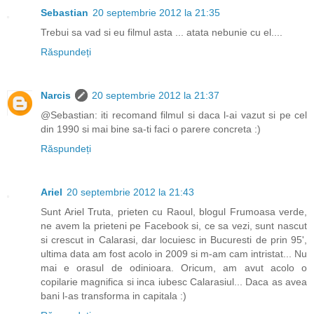
Sebastian
20 septembrie 2012 la 21:35
Trebui sa vad si eu filmul asta ... atata nebunie cu el....
Răspundeți
Narcis
20 septembrie 2012 la 21:37
@Sebastian: iti recomand filmul si daca l-ai vazut si pe cel
din 1990 si mai bine sa-ti faci o parere concreta :)
Răspundeți
Ariel
20 septembrie 2012 la 21:43
Sunt Ariel Truta, prieten cu Raoul, blogul Frumoasa verde,
ne avem la prieteni pe Facebook si, ce sa vezi, sunt nascut
si crescut in Calarasi, dar locuiesc in Bucuresti de prin 95',
ultima data am fost acolo in 2009 si m-am cam intristat... Nu
mai e orasul de odinioara. Oricum, am avut acolo o
copilarie magnifica si inca iubesc Calarasiul... Daca as avea
bani l-as transforma in capitala :)