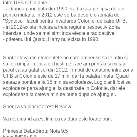
intre UFB si Colonie
- actiunea principala din 1990 era bazata pe lipsa de aer
pentru mutanti, in 2012 este vorba despre o armata de
"Syntetici" facuti pentru invadarea Coloniei de catre UFB.
- in 2012 exista inclusa a treia regiune, respectiv Zona
Interziza, unde se mai simt inca efectele radioactive
- prietenul lui Quaid, Harry nu exista in 1990
Sunt cateva din elementele pe care am reusit sa le retin si
sa le compar :). Inca o chesti pe care am prins-o si mi s-a
parut ca au gafat cei din 2012. Timpul de calatorie intre zona
UFB si Colonie este de 17 min, dar la batalia finala, Quaid
seteaza bombele la 15 min sa explodeze. Logic ar fi fost sa
explodeze pana ajung ei la destinatie in Colonie, dar ele
explodeaza la cateva minute bune dupa ce ajung ei.
Sper ca va placut acest Review.
Va recomand acest film cu caldura este foarte bun.
Primeste DeLaBirou: Nota 9,5