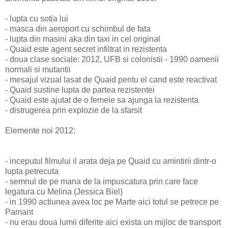
- lupta cu sotia lui
- masca din aeroport cu schimbul de fata
- lupta din masini aka din taxi in cel original
- Quaid este agent secret infiltrat in rezistenta
- doua clase sociale: 2012, UFB si colonistii - 1990 oamenii
normali si mutantii
- mesajul vizual lasat de Quaid pentu el cand este reactivat
- Quaid sustine lupta de partea rezistentei
- Quaid este ajutat de o femeie sa ajunga la rezistenta
- distrugerea prin explozie de la sfarsit
Elemente noi 2012:
- inceputul filmului il arata deja pe Quaid cu amintirii dintr-o
lupta petrecuta
- semnul de pe mana de la impuscatura prin care face
legatura cu Melina (Jessica Biel)
- in 1990 actiunea avea loc pe Marte aici totul se petrece pe
Pamant
- nu erau doua lumii diferite aici exista un mijloc de transport