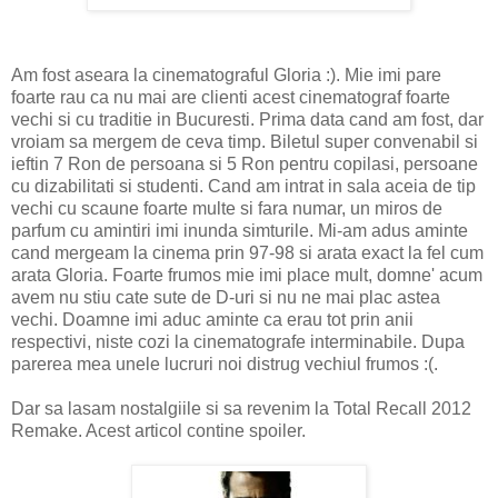
Am fost aseara la cinematograful Gloria :). Mie imi pare
foarte rau ca nu mai are clienti acest cinematograf foarte
vechi si cu traditie in Bucuresti. Prima data cand am fost, dar
vroiam sa mergem de ceva timp. Biletul super convenabil si
ieftin 7 Ron de persoana si 5 Ron pentru copilasi, persoane
cu dizabilitati si studenti. Cand am intrat in sala aceia de tip
vechi cu scaune foarte multe si fara numar, un miros de
parfum cu amintiri imi inunda simturile. Mi-am adus aminte
cand mergeam la cinema prin 97-98 si arata exact la fel cum
arata Gloria. Foarte frumos mie imi place mult, domne' acum
avem nu stiu cate sute de D-uri si nu ne mai plac astea
vechi. Doamne imi aduc aminte ca erau tot prin anii
respectivi, niste cozi la cinematografe interminabile. Dupa
parerea mea unele lucruri noi distrug vechiul frumos :(.
Dar sa lasam nostalgiile si sa revenim la Total Recall 2012
Remake. Acest articol contine spoiler.