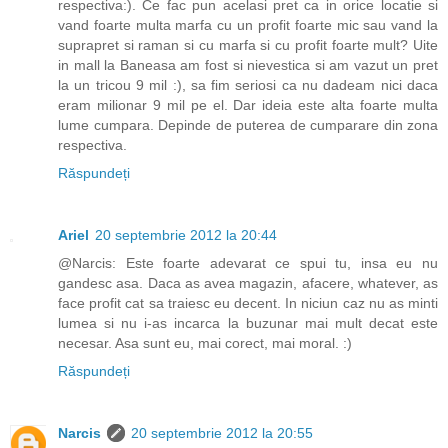
respectiva:). Ce fac pun acelasi pret ca in orice locatie si
vand foarte multa marfa cu un profit foarte mic sau vand la
suprapret si raman si cu marfa si cu profit foarte mult? Uite
in mall la Baneasa am fost si nievestica si am vazut un pret
la un tricou 9 mil :), sa fim seriosi ca nu dadeam nici daca
eram milionar 9 mil pe el. Dar ideia este alta foarte multa
lume cumpara. Depinde de puterea de cumparare din zona
respectiva.
Răspundeți
Ariel
20 septembrie 2012 la 20:44
@Narcis: Este foarte adevarat ce spui tu, insa eu nu
gandesc asa. Daca as avea magazin, afacere, whatever, as
face profit cat sa traiesc eu decent. In niciun caz nu as minti
lumea si nu i-as incarca la buzunar mai mult decat este
necesar. Asa sunt eu, mai corect, mai moral. :)
Răspundeți
Narcis
20 septembrie 2012 la 20:55