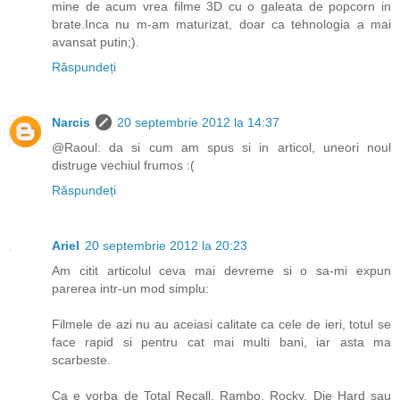
mine de acum vrea filme 3D cu o galeata de popcorn in
brate.Inca nu m-am maturizat, doar ca tehnologia a mai
avansat putin;).
Răspundeți
Narcis
20 septembrie 2012 la 14:37
@Raoul: da si cum am spus si in articol, uneori noul
distruge vechiul frumos :(
Răspundeți
Ariel
20 septembrie 2012 la 20:23
Am citit articolul ceva mai devreme si o sa-mi expun
parerea intr-un mod simplu:
Filmele de azi nu au aceiasi calitate ca cele de ieri, totul se
face rapid si pentru cat mai multi bani, iar asta ma
scarbeste.
Ca e vorba de Total Recall, Rambo, Rocky, Die Hard sau