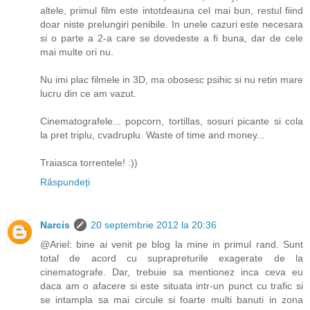
altele, primul film este intotdeauna cel mai bun, restul fiind
doar niste prelungiri penibile. In unele cazuri este necesara
si o parte a 2-a care se dovedeste a fi buna, dar de cele
mai multe ori nu.
Nu imi plac filmele in 3D, ma obosesc psihic si nu retin mare
lucru din ce am vazut.
Cinematografele... popcorn, tortillas, sosuri picante si cola
la pret triplu, cvadruplu. Waste of time and money...
Traiasca torrentele! :))
Răspundeți
Narcis
20 septembrie 2012 la 20:36
@Ariel: bine ai venit pe blog la mine in primul rand. Sunt
total de acord cu suprapreturile exagerate de la
cinematografe. Dar, trebuie sa mentionez inca ceva eu
daca am o afacere si este situata intr-un punct cu trafic si
se intampla sa mai circule si foarte multi banuti in zona