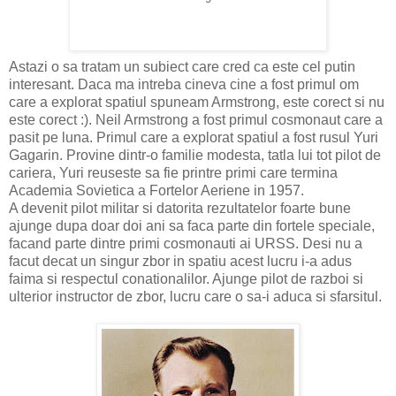
Astazi o sa tratam un subiect care cred ca este cel putin
interesant. Daca ma intreba cineva cine a fost primul om
care a explorat spatiul spuneam Armstrong, este corect si nu
este corect :). Neil Armstrong a fost primul cosmonaut care a
pasit pe luna. Primul care a explorat spatiul a fost rusul Yuri
Gagarin. Provine dintr-o familie modesta, tatla lui tot pilot de
cariera, Yuri reuseste sa fie printre primi care termina
Academia Sovietica a Fortelor Aeriene in 1957.
A devenit pilot militar si datorita rezultatelor foarte bune
ajunge dupa doar doi ani sa faca parte din fortele speciale,
facand parte dintre primi cosmonauti ai URSS. Desi nu a
facut decat un singur zbor in spatiu acest lucru i-a adus
faima si respectul conationalilor. Ajunge pilot de razboi si
ulterior instructor de zbor, lucru care o sa-i aduca si sfarsitul.