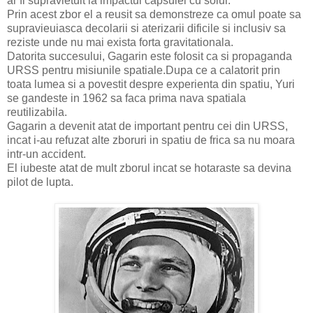
ar fi supravietuit la impactul capsulei cu solul.
Prin acest zbor el a reusit sa demonstreze ca omul poate sa
supravieuiasca decolarii si aterizarii dificile si inclusiv sa
reziste unde nu mai exista forta gravitationala.
Datorita succesului, Gagarin este folosit ca si propaganda
URSS pentru misiunile spatiale.Dupa ce a calatorit prin
toata lumea si a povestit despre experienta din spatiu, Yuri
se gandeste in 1962 sa faca prima nava spatiala
reutilizabila.
Gagarin a devenit atat de important pentru cei din URSS,
incat i-au refuzat alte zboruri in spatiu de frica sa nu moara
intr-un accident.
El iubeste atat de mult zborul incat se hotaraste sa devina
pilot de lupta.