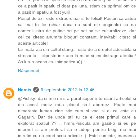
ce a pasit in spatiu ci doar pe luna. stiam ca pprimul om ce
a pasit in spatiu a fost yuri!
Postul de azi, este extraordinar si te felicit! Posturi ca astea
sa mai to fie (chiar daca nu sunt ele originale) ca na
oamenii intra de putine ori pe net sa se culturalizeze, dar
cei ce citesc anumite bloguri constant, inevitabil citesc si
aceste articole!
Iar mata aia din coltul stang... este de-a dreptul adorabila si
stresanta... clipeste intr-una la mine si imi distrage atentia!!
As lua-o acasa ca-i simpatica =)) !
Răspundeți
Narcis
6 septembrie 2012 la 12:46
@Pishky: da si mie mi s-a parut super interesant articolul si
din acest motiv mi-a placut sa-l abordez. Poate mai
nimereste lumea cine stie cum si vad si ei ce este cu
Gagarin. Dar de unde stii tu ca el este primul care a
explorat spatiul ?? ,, hmm.Pisicuta am gasit-o si eu pe
internet si am preferat sa o adopt pentru blog, ma mai
intretin cu ea cand scriu articole :). Este cuminte, mananca