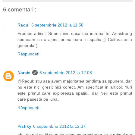
6 comentarii:
Raoul
6 septembrie 2012 la 11:58
Frumos articol! Si pe mine daca ma intrebai tot Armstrong
spuneam ca a ajuns prima oara in spatiu ;) Cultura asta
generala:(
Răspundeți
Narcis
6 septembrie 2012 la 12:08
@Raoul: stiu asa avem majoritatea tendinta sa spunem, dar
nu este nici gresit nici corect. Am specificat in articol, Yuri
este primul care exploreaza spatiul, dar Neil este primul
care paseste pe luna.
Răspundeți
Pishky
6 septembrie 2012 la 12:37
eh.. eu pot sa iti spun ca stiam ca armstrong nu e primul om