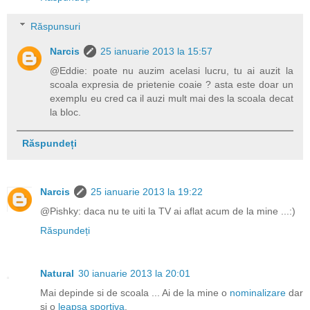
Răspunsuri
Narcis
25 ianuarie 2013 la 15:57
@Eddie: poate nu auzim acelasi lucru, tu ai auzit la
scoala expresia de prietenie coaie ? asta este doar un
exemplu eu cred ca il auzi mult mai des la scoala decat
la bloc.
Răspundeți
Narcis
25 ianuarie 2013 la 19:22
@Pishky: daca nu te uiti la TV ai aflat acum de la mine ...:)
Răspundeți
Natural
30 ianuarie 2013 la 20:01
Mai depinde si de scoala ... Ai de la mine o
nominalizare
dar
si o
leapsa sportiva
.