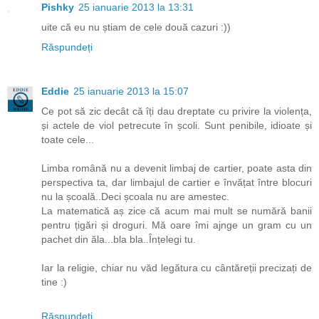
Pishky
25 ianuarie 2013 la 13:31
uite că eu nu știam de cele două cazuri :))
Răspundeți
Eddie
25 ianuarie 2013 la 15:07
Ce pot să zic decât că îți dau dreptate cu privire la violența,
și actele de viol petrecute în școli. Sunt penibile, idioate și
toate cele...
Limba română nu a devenit limbaj de cartier, poate asta din
perspectiva ta, dar limbajul de cartier e învățat între blocuri
nu la școală..Deci școala nu are amestec.
La matematică aș zice că acum mai mult se numără banii
pentru țigări și droguri. Mă oare îmi ajnge un gram cu un
pachet din ăla...bla bla..Înțelegi tu.
Iar la religie, chiar nu văd legătura cu cântăreții precizați de
tine :)
Răspundeți