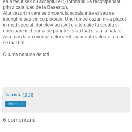
ea a facut sex cu acceptul ei :) (probabil i-a recompensat
prin zicala luati de la Basescu).
Alte cazuri in care se omoara la scoala intre ei sau se
injunghie sau vin cu pistoale. Unul dintre cazuri mi-a placut
in mod special, doi elevi au avut o altercatie la scoala si
directoare ii cheama pe parinti si s-au luat si aia la bataie.
Asa mai da un exemplu elocvent, sigur data viitoare aia nu
se mai bat.
O lume nebuna de tot!
Narcis
la
13:18
Distribuiți
6 comentarii: