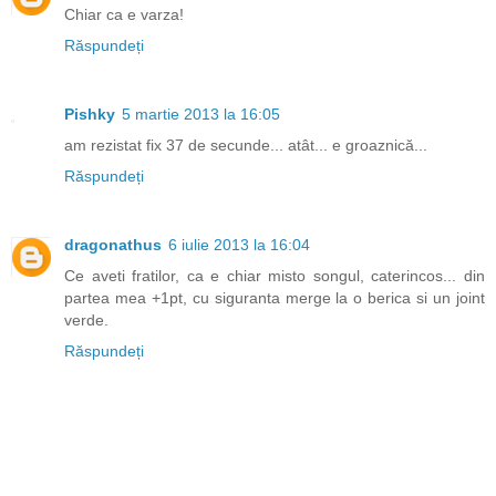
Chiar ca e varza!
Răspundeți
Pishky
5 martie 2013 la 16:05
am rezistat fix 37 de secunde... atât... e groaznică...
Răspundeți
dragonathus
6 iulie 2013 la 16:04
Ce aveti fratilor, ca e chiar misto songul, caterincos... din
partea mea +1pt, cu siguranta merge la o berica si un joint
verde.
Răspundeți