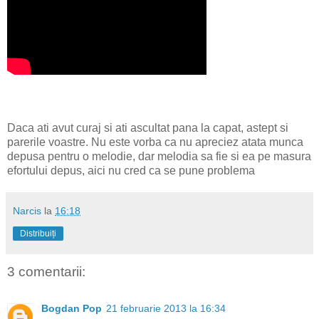
Daca ati avut curaj si ati ascultat pana la capat, astept si
parerile voastre. Nu este vorba ca nu apreciez atata munca
depusa pentru o melodie, dar melodia sa fie si ea pe masura
efortului depus, aici nu cred ca se pune problema
Narcis
la
16:18
Distribuiți
3 comentarii:
Bogdan Pop
21 februarie 2013 la 16:34