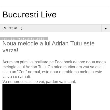
Bucuresti Live
▼
joi, 21 februarie 2013
Noua melodie a lui Adrian Tutu este
varza!
Acum am primit o instiitare pe Facebook despre noua mega
melogie a lui Adrian Tutu. Ca orice muritor am vrut sa ascult
si eu un "Zeu" normal, este doar o problema melodia este
varza cu carnati.
Va nenorocesc si pe voi, pardon va incant.